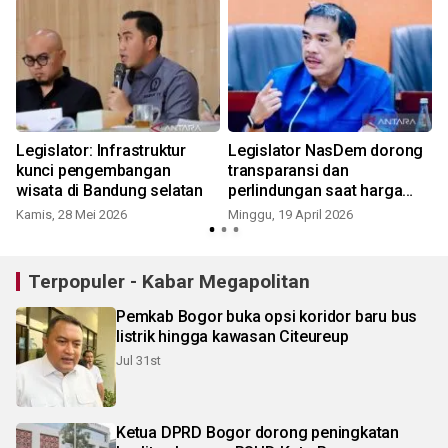
Legislator: Infrastruktur
Legislator NasDem dorong
kunci pengembangan
transparansi dan
wisata di Bandung selatan
perlindungan saat harga
BBM naik
Kamis, 28 Mei 2026
Minggu, 19 April 2026
S
Terpopuler - Kabar Megapolitan
Pemkab Bogor buka opsi koridor baru bus
listrik hingga kawasan Citeureup
Jul 31st
Ketua DPRD Bogor dorong peningkatan