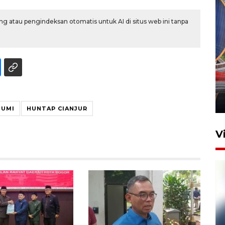
g atau pengindeksan otomatis untuk AI di situs web ini tanpa
Komisi V DPR tinjau
perlintasan sebidang di
Stasiun Bogor
12 Juni 2026 18:49
BUMI
HUNTAP CIANJUR
V