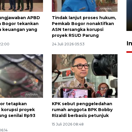
Pelanggan Filaha Farm setia
sampai 8 tahan?
ungjawaban APBD
Tindak lanjut proses hukum,
a Bogor tekankan
Pemkab Bogor nonaktifkan
1 Juni 2026 05:47
la keuangan yang
ASN tersangka korupsi
l
proyek RSUD Parung
I
 22:00
24 Juli 2026 05:53
gor tetapkan
KPK sebut penggeledahan
 korupsi proyek
rumah anggota BPK Bobby
ng senilai Rp93
Rizaldi berbasis petunjuk
15 Juli 2026 08:48
06:14