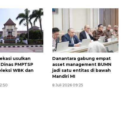
kasi usulkan
Danantara gabung empat
 Dinas PMPTSP
asset management BUMN
eleksi WBK dan
jadi satu entitas di bawah
Mandiri MI
12:50
8 Juli 2026 09:25
Belanja turis asing beri angin
segar bagi ekonomi
2026-08-05 09:00:00