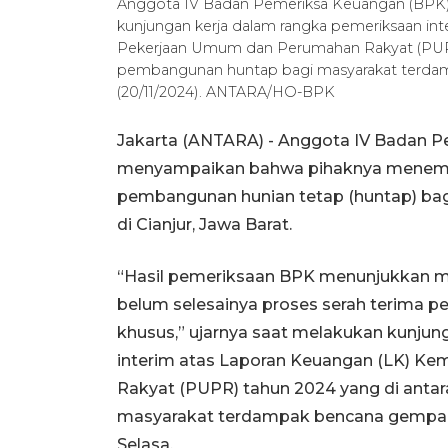
Anggota IV Badan Pemeriksa Keuangan (BPK)
kunjungan kerja dalam rangka pemeriksaan in
Pekerjaan Umum dan Perumahan Rakyat (PUPR
pembangunan huntap bagi masyarakat terdamp
(20/11/2024). ANTARA/HO-BPK
Jakarta (ANTARA) - Anggota IV Badan P
menyampaikan bahwa pihaknya menemuk
pembangunan hunian tetap (huntap) b
di Cianjur, Jawa Barat.
“Hasil pemeriksaan BPK menunjukkan ma
belum selesainya proses serah terima 
khusus,” ujarnya saat melakukan kunjun
interim atas Laporan Keuangan (LK) K
Rakyat (PUPR) tahun 2024 yang di ant
masyarakat terdampak bencana gempa bum
Selasa.