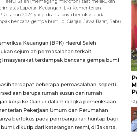
 Haerul Saleh (memegang mikrofon) saat melakukan
terim atas Laporan Keuangan (LK) Kementerian
) tahun 2024 yang di antaranya berfokus pada
ak bencana gempa bumi, di Cianjur, Jawa Barat, Rabu
emeriksa Keuangan (BPK) Haerul Saleh
an sejumlah permasalahan terkait
agi masyarakat terdampak bencana gempa bumi
P
M
sih terdapat beberapa permasalahan, seperti
P
persediaan berupa rumah susun dan rumah
gan kerja ke Cianjur dalam rangka pemeriksaan
10 
ementerian Pekerjaan Umum dan Perumahan
aranya berfokus pada pembangunan huntap bagi
i, dikutip dari keterangan resmi, di Jakarta,