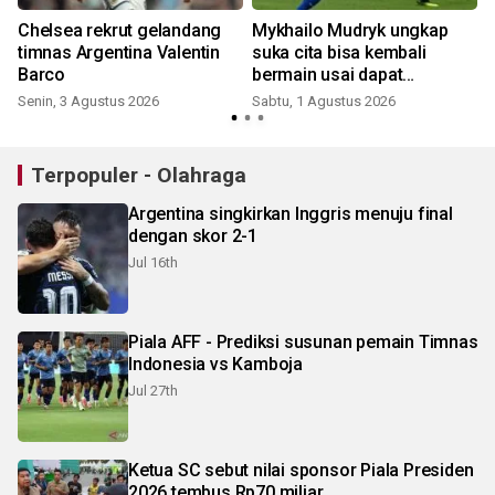
Chelsea rekrut gelandang
Mykhailo Mudryk ungkap
timnas Argentina Valentin
suka cita bisa kembali
Barco
bermain usai dapat
hukuman 4 tahun
Senin, 3 Agustus 2026
Sabtu, 1 Agustus 2026
S
Terpopuler - Olahraga
Argentina singkirkan Inggris menuju final
dengan skor 2-1
Jul 16th
Piala AFF - Prediksi susunan pemain Timnas
Indonesia vs Kamboja
Jul 27th
Ketua SC sebut nilai sponsor Piala Presiden
2026 tembus Rp70 miliar