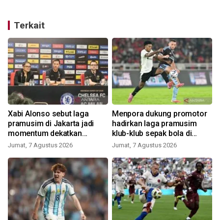
Terkait
n
Xabi Alonso sebut laga
Menpora dukung promotor
6
pramusim di Jakarta jadi
hadirkan laga pramusim
momentum dekatkan
klub-klub sepak bola di
Chelsea dengan penggemar
Indonesia
Jumat, 7 Agustus 2026
Jumat, 7 Agustus 2026
R