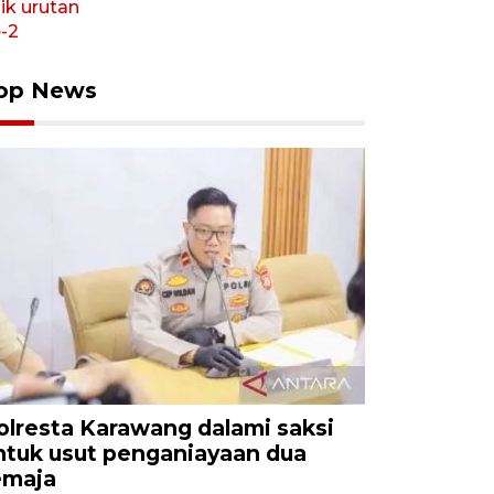
op News
olresta Karawang dalami saksi
ntuk usut penganiayaan dua
emaja