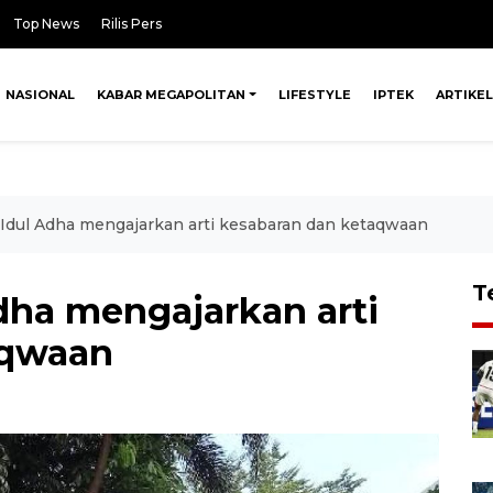
Top News
Rilis Pers
NASIONAL
KABAR MEGAPOLITAN
LIFESTYLE
IPTEK
ARTIKEL
Idul Adha mengajarkan arti kesabaran dan ketaqwaan
T
dha mengajarkan arti
aqwaan