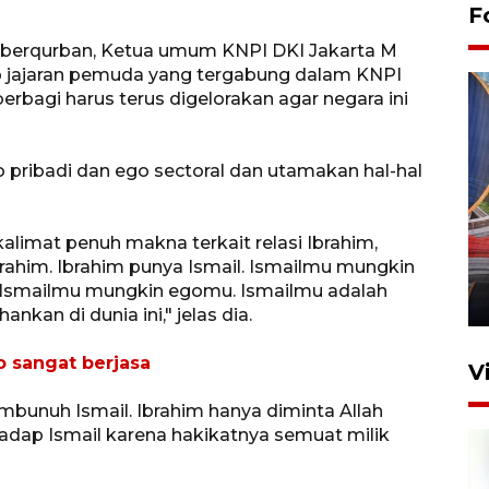
F
 berqurban, Ketua umum KNPI DKI Jakarta M
p jajaran pemuda yang tergabung dalam KNPI
erbagi harus terus digelorakan agar negara ini
 pribadi dan ego sectoral dan utamakan hal-hal
Komisi V DPR tinjau
perlintasan sebidang di
limat penuh makna terkait relasi Ibrahim,
Ibrahim. Ibrahim punya Ismail. Ismailmu mungkin
Stasiun Bogor
 Ismailmu mungkin egomu. Ismailmu adalah
12 Juni 2026 18:49
nkan di dunia ini," jelas dia.
o sangat berjasa
V
embunuh Ismail. Ibrahim hanya diminta Allah
dap Ismail karena hakikatnya semuat milik