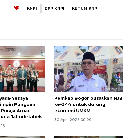
KNPI
DPP KNPI
KETUM KNPI
ayasa-Yesaya
Pemkab Bogor pusatkan HJB
pimpin Punguan
ke-544 untuk dorong
Puraja Aruan
ekonomi UMKM
runa Jabodetabek
Memberantas kejahatan
30 April 2026 08:29
:16
jalanan Jakarta
2026-08-05 18:00:00