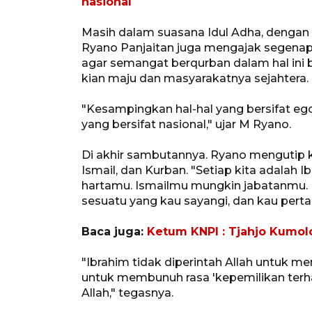
nasional
Masih dalam suasana Idul Adha, dengan
Ryano Panjaitan juga mengajak segena
agar semangat berqurban dalam hal ini b
kian maju dan masyarakatnya sejahtera.
"Kesampingkan hal-hal yang bersifat ego
yang bersifat nasional," ujar M Ryano.
Di akhir sambutannya. Ryano mengutip ka
Ismail, dan Kurban. "Setiap kita adalah 
hartamu. Ismailmu mungkin jabatanmu.
sesuatu yang kau sayangi, dan kau pertaha
Baca juga:
Ketum KNPI : Tjahjo Kumol
"Ibrahim tidak diperintah Allah untuk m
untuk membunuh rasa 'kepemilikan terha
Allah," tegasnya.