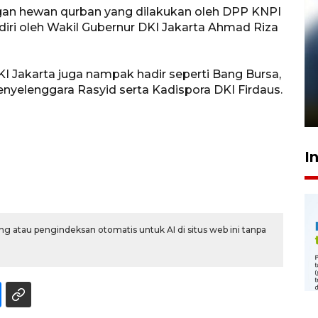
gan hewan qurban yang dilakukan oleh DPP KNPI
adiri oleh Wakil Gubernur DKI Jakarta Ahmad Riza
Pelanggan Filaha Farm setia
 Jakarta juga nampak hadir seperti Bang Bursa,
sampai 8 tahan?
nyelenggara Rasyid serta Kadispora DKI Firdaus.
1 Juni 2026 05:47
I
g atau pengindeksan otomatis untuk AI di situs web ini tanpa