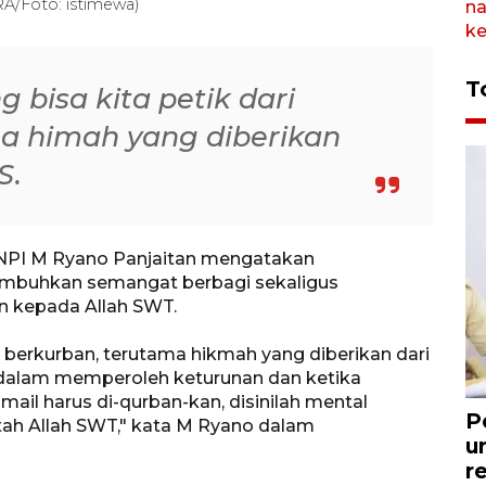
/Foto: istimewa)
T
bisa kita petik dari
a himah yang diberikan
S.
NPI M Ryano Panjaitan mengatakan
buhkan semangat berbagi sekaligus
 kepada Allah SWT.
i berkurban, terutama hikmah yang diberikan dari
m dalam memperoleh keturunan dan ketika
il harus di-qurban-kan, disinilah mental
P
ntah Allah SWT," kata M Ryano dalam
u
r