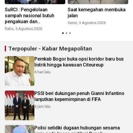
SuRCI : Pengelolaan
Saat kemegahan membuka
sampah nasional butuh
jalan
pengakuan dan
Senin, 3 Agustus 2026
perlindungan bagi pemulung
Rabu, 5 Agustus 2026
Terpopuler - Kabar Megapolitan
Pemkab Bogor buka opsi koridor baru bus
listrik hingga kawasan Citeureup
6 hari lalu
PSSI beri dukungan penuh Gianni Infantino
lanjutkan kepemimpinan di FIFA
3 jam lalu
Polisi selidiki dugaan hubungan sesama