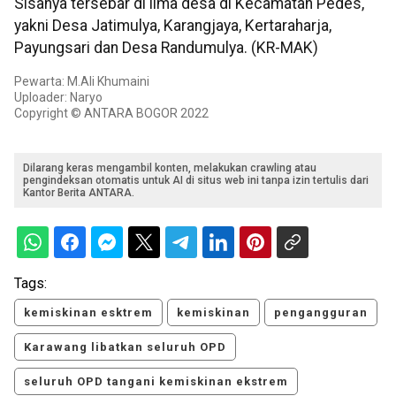
Sisanya tersebar di lima desa di Kecamatan Pedes,
yakni Desa Jatimulya, Karangjaya, Kertaraharja,
Payungsari dan Desa Randumulya. (KR-MAK)
Pewarta: M.Ali Khumaini
Uploader: Naryo
Copyright © ANTARA BOGOR 2022
Dilarang keras mengambil konten, melakukan crawling atau
pengindeksan otomatis untuk AI di situs web ini tanpa izin tertulis dari
Kantor Berita ANTARA.
Tags:
kemiskinan esktrem
kemiskinan
pengangguran
Karawang libatkan seluruh OPD
seluruh OPD tangani kemiskinan ekstrem