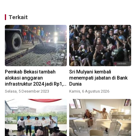
Terkait
Pemkab Bekasi tambah
Sri Mulyani kembali
alokasi anggaran
menempati jabatan di Bank
infrastruktur 2024 jadi Rp1,3
Dunia
triliun
Selasa, 5 Desember 2023
Kamis, 6 Agustus 2026