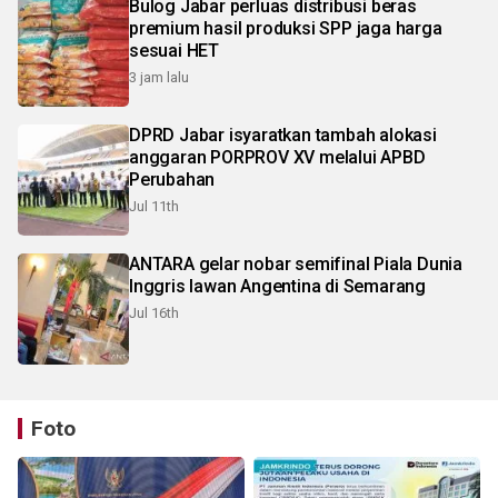
Bulog Jabar perluas distribusi beras
premium hasil produksi SPP jaga harga
sesuai HET
3 jam lalu
DPRD Jabar isyaratkan tambah alokasi
anggaran PORPROV XV melalui APBD
Perubahan
Jul 11th
ANTARA gelar nobar semifinal Piala Dunia
Inggris lawan Angentina di Semarang
Jul 16th
Foto