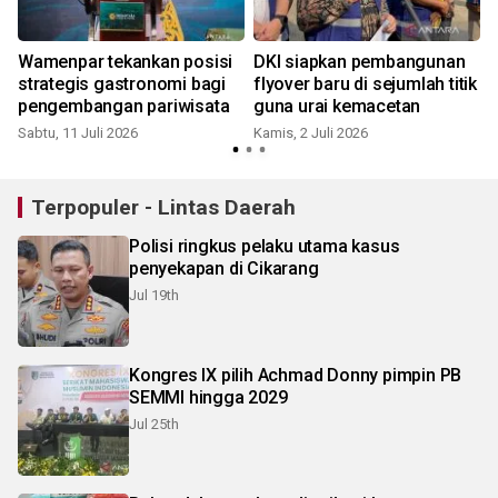
Wamenpar tekankan posisi
DKI siapkan pembangunan
strategis gastronomi bagi
flyover baru di sejumlah titik
k
pengembangan pariwisata
guna urai kemacetan
Sabtu, 11 Juli 2026
Kamis, 2 Juli 2026
K
Terpopuler - Lintas Daerah
Polisi ringkus pelaku utama kasus
penyekapan di Cikarang
Jul 19th
Kongres IX pilih Achmad Donny pimpin PB
SEMMI hingga 2029
Jul 25th