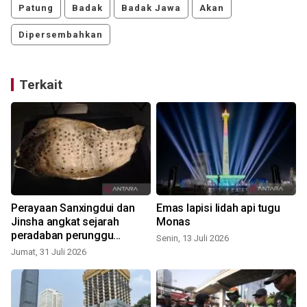
Patung
Badak
Badak Jawa
Akan
Dipersembahkan
Terkait
Perayaan Sanxingdui dan
Emas lapisi lidah api tugu
Jinsha angkat sejarah
Monas
peradaban perunggu
Senin, 13 Juli 2026
Tiongkok
Jumat, 31 Juli 2026
J