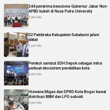
244 penerima beasiswa Gubernur Jabar Non-
APBD kuliah di Nusa Putra University
2 jam lalu
32 Pakibraka Kabupaten Sukabumi jalani
diklat
3 jam lalu
Pemkot sambut SDH Depok sebagai mitra
perkuat ekosistem pendidikan kota
4 jam lalu
Hiswana Migas dan DPRD Kota Bogor kawal
distribusi BBM dan LPG subsidi
5 jam lalu