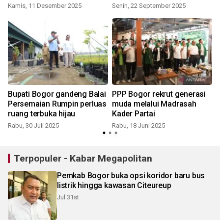
kader PPP
Kamis, 11 Desember 2025
Senin, 22 September 2025
S
Bupati Bogor gandeng Balai
PPP Bogor rekrut generasi
Persemaian Rumpin perluas
muda melalui Madrasah
ruang terbuka hijau
Kader Partai
Rabu, 30 Juli 2025
Rabu, 18 Juni 2025
S
Terpopuler - Kabar Megapolitan
Pemkab Bogor buka opsi koridor baru bus
listrik hingga kawasan Citeureup
Jul 31st