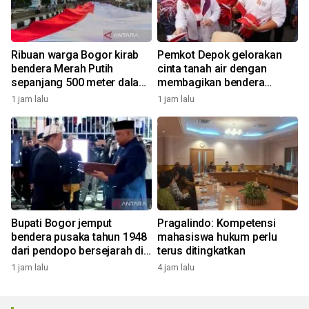
Ribuan warga Bogor kirab
Pemkot Depok gelorakan
bendera Merah Putih
cinta tanah air dengan
sepanjang 500 meter dalam
membagikan bendera
rangkaian FMP ke-11
merah putih
1 jam lalu
1 jam lalu
Bupati Bogor jemput
Pragalindo: Kompetensi
bendera pusaka tahun 1948
mahasiswa hukum perlu
dari pendopo bersejarah di
terus ditingkatkan
Desa Malasari
1 jam lalu
4 jam lalu