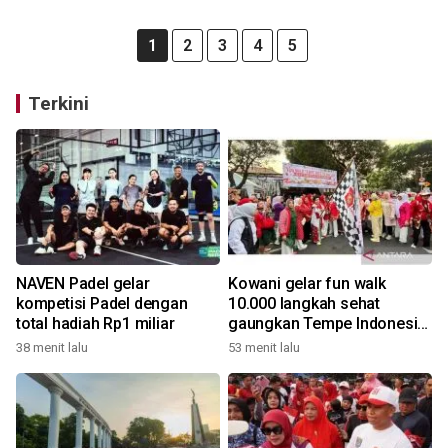
1
2
3
4
5
Terkini
NAVEN Padel gelar
Kowani gelar fun walk
kompetisi Padel dengan
10.000 langkah sehat
total hadiah Rp1 miliar
gaungkan Tempe Indonesia
Goes to UNESCO
38 menit lalu
53 menit lalu