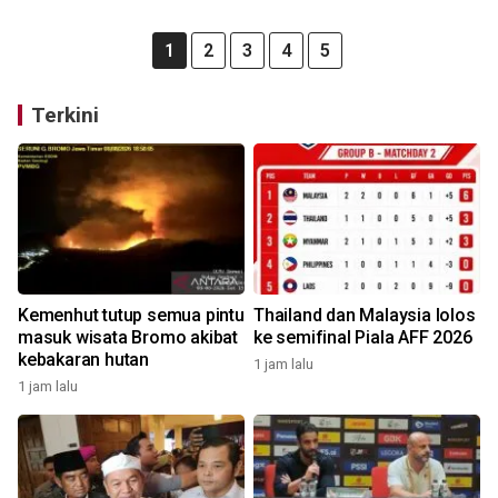
1
2
3
4
5
Terkini
Kemenhut tutup semua pintu
Thailand dan Malaysia lolos
masuk wisata Bromo akibat
ke semifinal Piala AFF 2026
kebakaran hutan
1 jam lalu
1 jam lalu