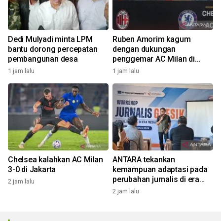
Dedi Mulyadi minta LPM
Ruben Amorim kagum
bantu dorong percepatan
dengan dukungan
pembangunan desa
penggemar AC Milan di
Indonesia
1 jam lalu
1 jam lalu
Chelsea kalahkan AC Milan
ANTARA tekankan
3-0 di Jakarta
kemampuan adaptasi pada
perubahan jurnalis di era
2 jam lalu
digital
2 jam lalu