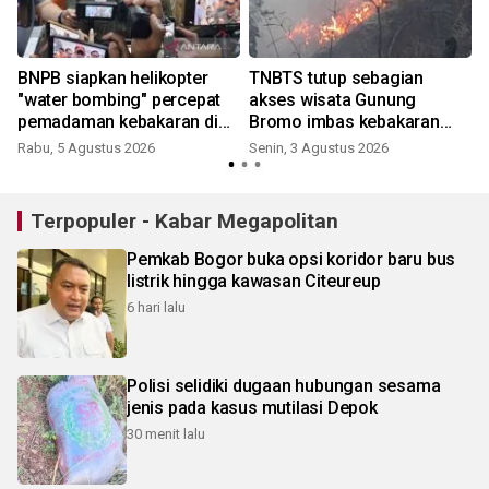
BNPB siapkan helikopter
TNBTS tutup sebagian
"water bombing" percepat
akses wisata Gunung
pemadaman kebakaran di
Bromo imbas kebakaran
Bromo
hutan Blok Batengan
Rabu, 5 Agustus 2026
Senin, 3 Agustus 2026
Terpopuler - Kabar Megapolitan
Pemkab Bogor buka opsi koridor baru bus
listrik hingga kawasan Citeureup
6 hari lalu
Polisi selidiki dugaan hubungan sesama
jenis pada kasus mutilasi Depok
30 menit lalu