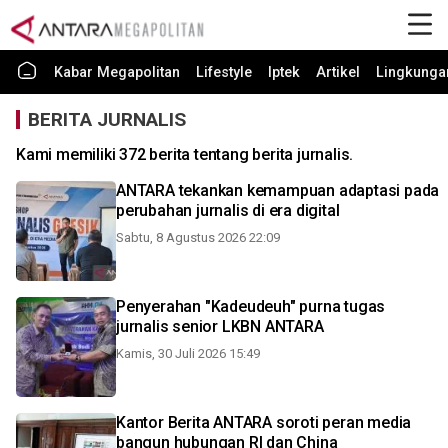
Kabar Megapolitan
Lifestyle
Iptek
Artikel
Lingkunga
BERITA JURNALIS
Kami memiliki 372 berita tentang berita jurnalis.
ANTARA tekankan kemampuan adaptasi pada
perubahan jurnalis di era digital
Sabtu, 8 Agustus 2026 22:09
Penyerahan "Kadeudeuh" purna tugas
jurnalis senior LKBN ANTARA
Kamis, 30 Juli 2026 15:49
Kantor Berita ANTARA soroti peran media
bangun hubungan RI dan China