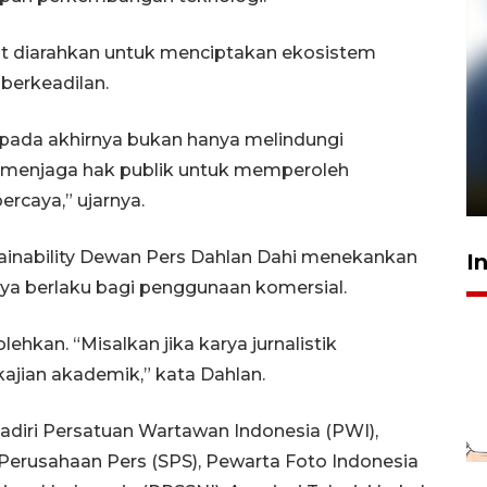
but diarahkan untuk menciptakan ekosistem
 berkeadilan.
Pelanggan Filaha Farm setia
k pada akhirnya bukan hanya melindungi
sampai 8 tahan?
ga menjaga hak publik untuk memperoleh
1 Juni 2026 05:47
ercaya,” ujarnya.
ustainability Dewan Pers Dahlan Dahi menekankan
I
nya berlaku bagi penggunaan komersial.
hkan. “Misalkan jika karya jurnalistik
kajian akademik,” kata Dahlan.
diri Persatuan Wartawan Indonesia (PWI),
at Perusahaan Pers (SPS), Pewarta Foto Indonesia