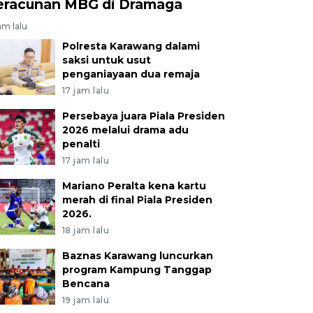
eracunan MBG di Dramaga
am lalu
Polresta Karawang dalami
saksi untuk usut
penganiayaan dua remaja
17 jam lalu
Persebaya juara Piala Presiden
2026 melalui drama adu
penalti
17 jam lalu
Mariano Peralta kena kartu
merah di final Piala Presiden
2026.
18 jam lalu
Baznas Karawang luncurkan
program Kampung Tanggap
Bencana
19 jam lalu