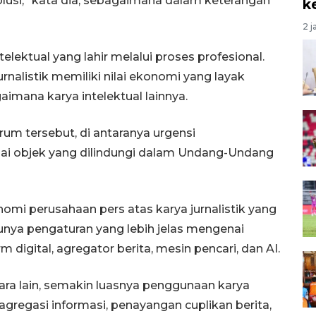
olusi,” kata dia, sebagaimana dalam keterangan
k
2 j
telektual yang lahir melalui proses profesional.
nalistik memiliki nilai ekonomi yang layak
mana karya intelektual lainnya.
um tersebut, di antaranya urgensi
agai objek yang dilindungi dalam Undang-Undang
mi perusahaan pers atas karya jurnalistik yang
lunya pengaturan yang lebih jelas mengenai
m digital, agregator berita, mesin pencari, dan AI.
tara lain, semakin luasnya penggunaan karya
agregasi informasi, penayangan cuplikan berita,