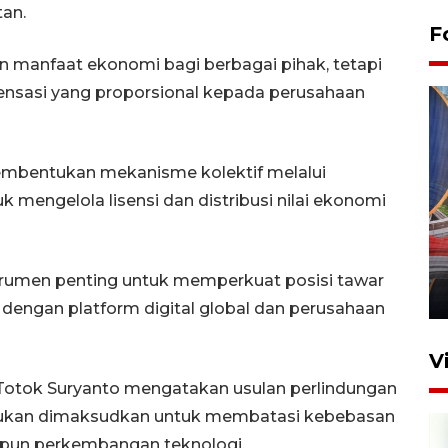
an.
F
kan manfaat ekonomi bagi berbagai pihak, tetapi
nsasi yang proporsional kepada perusahaan
bentukan mekanisme kolektif melalui
mengelola lisensi dan distribusi nilai ekonomi
Komisi V DPR tinjau
perlintasan sebidang di
Stasiun Bogor
strumen penting untuk memperkuat posisi tawar
12 Juni 2026 18:49
i dengan platform digital global dan perusahaan
V
 Totok Suryanto mengatakan usulan perlindungan
a bukan dimaksudkan untuk membatasi kebebasan
aupun perkembangan teknologi.