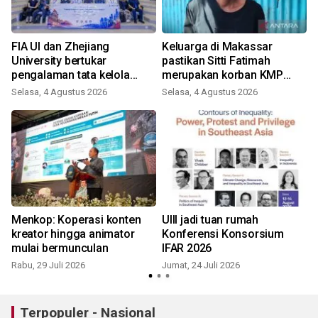
FIA UI dan Zhejiang
Keluarga di Makassar
University bertukar
pastikan Sitti Fatimah
pengalaman tata kelola
merupakan korban KMP
kampus
Mutiara Sentosa II
Selasa, 4 Agustus 2026
Selasa, 4 Agustus 2026
K
Menkop: Koperasi konten
UIII jadi tuan rumah
kreator hingga animator
Konferensi Konsorsium
mulai bermunculan
IFAR 2026
Rabu, 29 Juli 2026
Jumat, 24 Juli 2026
S
Terpopuler - Nasional