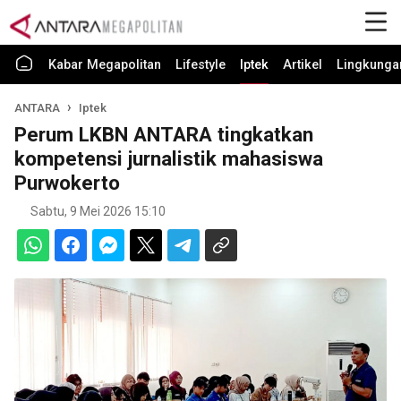
Kabar Megapolitan
Lifestyle
Iptek
Artikel
Lingkunga
ANTARA
Iptek
Perum LKBN ANTARA tingkatkan
kompetensi jurnalistik mahasiswa
Purwokerto
Sabtu, 9 Mei 2026 15:10