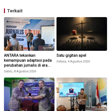
Terkait
ANTARA tekankan
Satu gigitan apel
kemampuan adaptasi pada
Selasa, 4 Agustus 2026
perubahan jurnalis di era
digital
Sabtu, 8 Agustus 2026
R