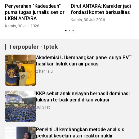
I
Penyerahan "Kadeudeuh"
Dirut ANTARA: Karakter jadi
purna tugas jurnalis senior
fondasi konten berkualitas
LKBN ANTARA
Kamis, 30 Juli 2026
Kamis, 30 Juli 2026
S
Terpopuler - Iptek
Akademisi UI kembangkan panel surya PVT
hasilkan listrik dan air panas
2 hari lalu
KKP sebut anak nelayan berhasil dominasi
lulusan terbaik pendidikan vokasi
Jul 31st
Peneliti UI kembangkan metode analisis
perkuat keselamatan reaktor nuklir