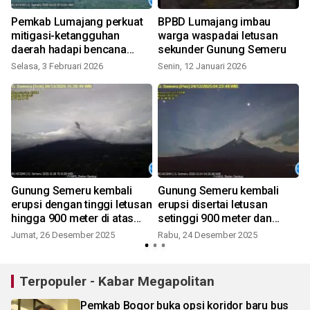
g
Pemkab Lumajang perkuat
BPBD Lumajang imbau
mitigasi-ketangguhan
warga waspadai letusan
daerah hadapi bencana
sekunder Gunung Semeru
erupsi Semeru
Selasa, 3 Februari 2026
Senin, 12 Januari 2026
Gunung Semeru kembali
Gunung Semeru kembali
erupsi dengan tinggi letusan
erupsi disertai letusan
hingga 900 meter di atas
setinggi 900 meter dan
puncak
suara gemuruh
Jumat, 26 Desember 2025
Rabu, 24 Desember 2025
Terpopuler - Kabar Megapolitan
Pemkab Bogor buka opsi koridor baru bus