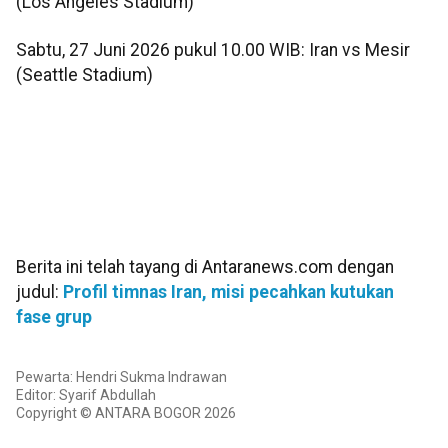
(Los Angeles Stadium)
Sabtu, 27 Juni 2026 pukul 10.00 WIB: Iran vs Mesir
(Seattle Stadium)
Berita ini telah tayang di Antaranews.com dengan
judul:
Profil timnas Iran, misi pecahkan kutukan
fase grup
Pewarta: Hendri Sukma Indrawan
Editor: Syarif Abdullah
Copyright © ANTARA BOGOR 2026