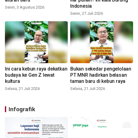
Indonesia
Senin, 3 Agustus 2026
Senin, 27 Juli 2026
Ini cara kebun raya dekatkan
Bukan sekedar pengelolaan
budaya ke Gen Z lewat
PT MNR hadirkan belasan
kultura
taman baru di kebun raya
Selasa, 21 Juli 2026
Selasa, 21 Juli 2026
Infografik