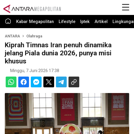
Kabar Megapolitan
Lifestyle
Iptek
Artikel
Lingkunga
ANTARA
Olahraga
Kiprah Timnas Iran penuh dinamika
jelang Piala dunia 2026, punya misi
khusus
Minggu, 7 Juni 2026 17:38