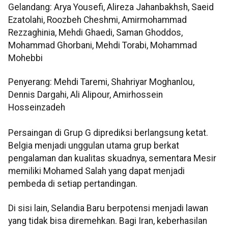
Gelandang: Arya Yousefi, Alireza Jahanbakhsh, Saeid
Ezatolahi, Roozbeh Cheshmi, Amirmohammad
Rezzaghinia, Mehdi Ghaedi, Saman Ghoddos,
Mohammad Ghorbani, Mehdi Torabi, Mohammad
Mohebbi
Penyerang: Mehdi Taremi, Shahriyar Moghanlou,
Dennis Dargahi, Ali Alipour, Amirhossein
Hosseinzadeh
Persaingan di Grup G diprediksi berlangsung ketat.
Belgia menjadi unggulan utama grup berkat
pengalaman dan kualitas skuadnya, sementara Mesir
memiliki Mohamed Salah yang dapat menjadi
pembeda di setiap pertandingan.
Di sisi lain, Selandia Baru berpotensi menjadi lawan
yang tidak bisa diremehkan. Bagi Iran, keberhasilan