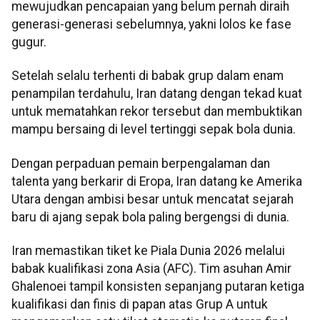
mewujudkan pencapaian yang belum pernah diraih
generasi-generasi sebelumnya, yakni lolos ke fase
gugur.
Setelah selalu terhenti di babak grup dalam enam
penampilan terdahulu, Iran datang dengan tekad kuat
untuk mematahkan rekor tersebut dan membuktikan
mampu bersaing di level tertinggi sepak bola dunia.
Dengan perpaduan pemain berpengalaman dan
talenta yang berkarir di Eropa, Iran datang ke Amerika
Utara dengan ambisi besar untuk mencatat sejarah
baru di ajang sepak bola paling bergengsi di dunia.
Iran memastikan tiket ke Piala Dunia 2026 melalui
babak kualifikasi zona Asia (AFC). Tim asuhan Amir
Ghalenoei tampil konsisten sepanjang putaran ketiga
kualifikasi dan finis di papan atas Grup A untuk