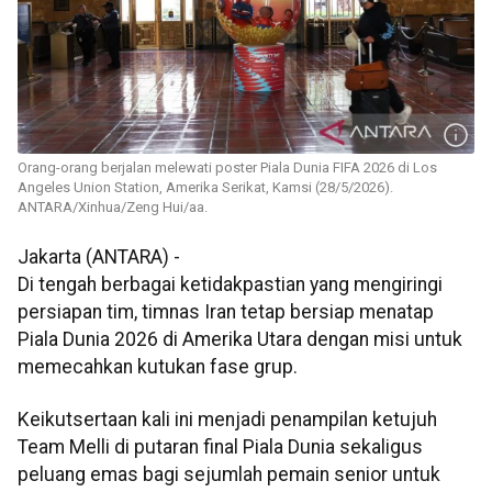
Orang-orang berjalan melewati poster Piala Dunia FIFA 2026 di Los
Angeles Union Station, Amerika Serikat, Kamsi (28/5/2026).
ANTARA/Xinhua/Zeng Hui/aa.
Jakarta (ANTARA) -
Di tengah berbagai ketidakpastian yang mengiringi
persiapan tim, timnas Iran tetap bersiap menatap
Piala Dunia 2026 di Amerika Utara dengan misi untuk
memecahkan kutukan fase grup.
Keikutsertaan kali ini menjadi penampilan ketujuh
Team Melli di putaran final Piala Dunia sekaligus
peluang emas bagi sejumlah pemain senior untuk