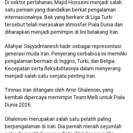
Di sektor pertahanan, Majid Hosseini menjadi salah
satu pemain yang diandalkan berkat pengalaman
internasionalnya. Bek yang berkarir di Liga Turki
tersebut telah merasakan atmosfer Piala Dunia dan
diharapkan menjadi pemimpin di lini belakang Iran.
Allahyar Sayyadmanesh hadir sebagai representasi
generasi muda Iran. Penyerang serbabisa ini memiliki
pengalaman bermain di Inggris, Turki, dan Belgia.
Kecepatan serta fleksibilitasnya dalam menyerang
menjadi salah satu senjata penting Iran.
Timnas Iran ditangani oleh Amir Ghalenoei, yang
kembali dipercaya memimpin Team Melli untuk Piala
Dunia 2026.
Ghalenoei merupakan salah satu pelatih paling
berpengalaman di Iran. Dia pernah meraih sejumlah