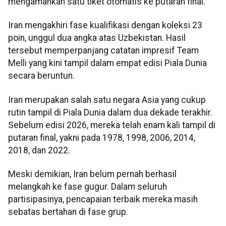
mengamankan satu tiket otomatis ke putaran final.
Iran mengakhiri fase kualifikasi dengan koleksi 23
poin, unggul dua angka atas Uzbekistan. Hasil
tersebut memperpanjang catatan impresif Team
Melli yang kini tampil dalam empat edisi Piala Dunia
secara beruntun.
Iran merupakan salah satu negara Asia yang cukup
rutin tampil di Piala Dunia dalam dua dekade terakhir.
Sebelum edisi 2026, mereka telah enam kali tampil di
putaran final, yakni pada 1978, 1998, 2006, 2014,
2018, dan 2022.
Meski demikian, Iran belum pernah berhasil
melangkah ke fase gugur. Dalam seluruh
partisipasinya, pencapaian terbaik mereka masih
sebatas bertahan di fase grup.