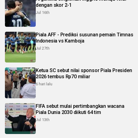
dengan skor 2-1
Jul 16th
Piala AFF - Prediksi susunan pemain Timnas
Indonesia vs Kamboja
Jul 27th
Ketua SC sebut nilai sponsor Piala Presiden
2026 tembus Rp70 miliar
6 hari lalu
FIFA sebut mulai pertimbangkan wacana
Piala Dunia 2030 diikuti 64 tim
Jul 13th