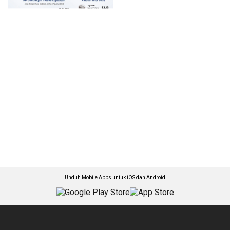
Unduh Mobile Apps untuk iOS dan Android