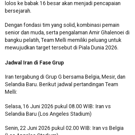
lolos ke babak 16 besar akan menjadi pencapaian
bersejarah.
Dengan fondasi tim yang solid, kombinasi pemain
senior dan muda, serta pengalaman Amir Ghalenoei di
bangku pelatih, Team Melli memiliki peluang untuk
mewujudkan target tersebut di Piala Dunia 2026.
Jadwal Iran di Fase Grup
Iran tergabung di Grup G bersama Belgia, Mesir, dan
Selandia Baru. Berikut jadwal pertandingan Team
Melli:
Selasa, 16 Juni 2026 pukul 08.00 WIB: Iran vs
Selandia Baru (Los Angeles Stadium)
Senin, 22 Juni 2026 pukul 02.00 WIB: Iran vs Belgia