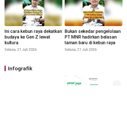
Ini cara kebun raya dekatkan
Bukan sekedar pengelolaan
budaya ke Gen Z lewat
PT MNR hadirkan belasan
kultura
taman baru di kebun raya
Selasa, 21 Juli 2026
Selasa, 21 Juli 2026
Infografik