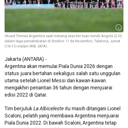
Skuad Timnas Argentina saat menang atas tim tuan rumah Angola (2-0)
dalam laga persahabatan di Stadion 11 de Novembro, Talatona, Jumat
(14/11) malam WIB. (AFA)
Jakarta (ANTARA) -
Argentina akan memulai Piala Dunia 2026 dengan
status juara bertahan sekaligus salah satu unggulan
utama setelah Lionel Messi dan kawan-kawan
mengakhiri penantian 36 tahun dengan menjuarai
edisi 2022 di Qatar.
Tim berjuluk
La Albiceleste
itu masih ditangani Lionel
Scaloni, pelatih yang membawa Argentina menjuarai
Piala Dunia 2022. Di bawah Scaloni, Argentina tetap