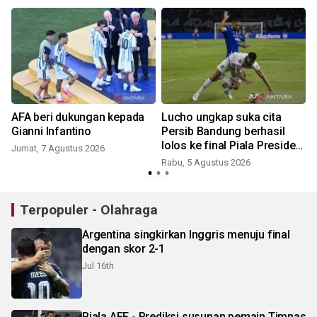
AFA beri dukungan kepada
Lucho ungkap suka cita
Gianni Infantino
Persib Bandung berhasil
lolos ke final Piala Presiden
Jumat, 7 Agustus 2026
2026
Rabu, 5 Agustus 2026
J
Terpopuler - Olahraga
Argentina singkirkan Inggris menuju final
dengan skor 2-1
Jul 16th
Piala AFF - Prediksi susunan pemain Timnas