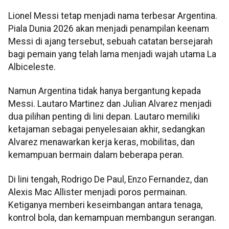
Lionel Messi tetap menjadi nama terbesar Argentina.
Piala Dunia 2026 akan menjadi penampilan keenam
Messi di ajang tersebut, sebuah catatan bersejarah
bagi pemain yang telah lama menjadi wajah utama La
Albiceleste.
Namun Argentina tidak hanya bergantung kepada
Messi. Lautaro Martinez dan Julian Alvarez menjadi
dua pilihan penting di lini depan. Lautaro memiliki
ketajaman sebagai penyelesaian akhir, sedangkan
Alvarez menawarkan kerja keras, mobilitas, dan
kemampuan bermain dalam beberapa peran.
Di lini tengah, Rodrigo De Paul, Enzo Fernandez, dan
Alexis Mac Allister menjadi poros permainan.
Ketiganya memberi keseimbangan antara tenaga,
kontrol bola, dan kemampuan membangun serangan.