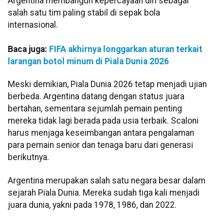
Argentina membangun kepercayaan diri sebagai
salah satu tim paling stabil di sepak bola
internasional.
Baca juga:
FIFA akhirnya longgarkan aturan terkait
larangan botol minum di Piala Dunia 2026
Meski demikian, Piala Dunia 2026 tetap menjadi ujian
berbeda. Argentina datang dengan status juara
bertahan, sementara sejumlah pemain penting
mereka tidak lagi berada pada usia terbaik. Scaloni
harus menjaga keseimbangan antara pengalaman
para pemain senior dan tenaga baru dari generasi
berikutnya.
Argentina merupakan salah satu negara besar dalam
sejarah Piala Dunia. Mereka sudah tiga kali menjadi
juara dunia, yakni pada 1978, 1986, dan 2022.