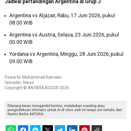
Jadwal pertandingan Argentina di Grup J
Argentina vs Aljazair, Rabu, 17 Juni 2026, pukul
08.00 WIB
Argentina vs Austria, Selasa, 23 Juni 2026, pukul
00.00 WIB
Yordania vs Argentina, Minggu, 28 Juni 2026, pukul
09.00 WIB
Pewarta: Muhammad Ramdan
Uploader: Naryo
Copyright © ANTARA BOGOR 2026
Dilarang keras mengambil konten, melakukan crawling atau
pengindeksan otomatis untuk AI di situs web ini tanpa izin tertulis dari
Kantor Berita ANTARA.