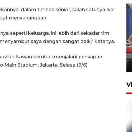
ekannya dalam timnas senior, salah satunya Ivar
ngat menyenangkan.
ya seperti keluarga, ini lebih dari sekadar tim.
 menyambut saya dengan sangat baik," katanya.
Komisi V DPR tinjau
perlintasan sebidang di
Stasiun Bogor
kawan-kawan kembali menjalani persiapan
Main Stadium, Jakarta, Selasa (9/6).
12 Juni 2026 18:49
V