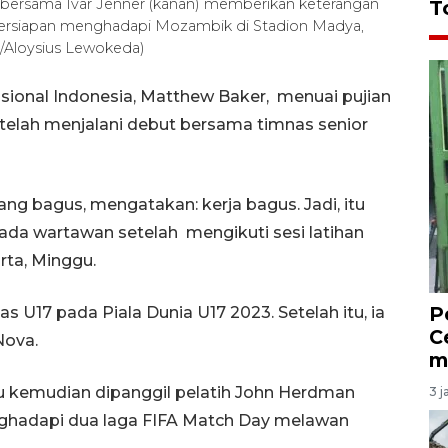
) bersama Ivar Jenner (kanan) memberikan keterangan
T
 persiapan menghadapi Mozambik di Stadion Madya,
A/Aloysius Lewokeda)
ional Indonesia, Matthew Baker, menuai pujian
etelah menjalani debut bersama timnas senior
g bagus, mengatakan: kerja bagus. Jadi, itu
da wartawan setelah mengikuti sesi latihan
rta, Minggu.
P
 U17 pada Piala Dunia U17 2023. Setelah itu, ia
C
Nova.
m
tu kemudian dipanggil pelatih John Herdman
3 j
nghadapi dua laga FIFA Match Day melawan