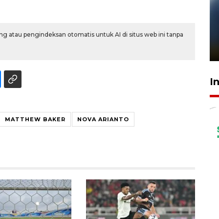
Pelanggan Filaha Farm setia
sampai 8 tahan?
g atau pengindeksan otomatis untuk AI di situs web ini tanpa
1 Juni 2026 05:47
I
MATTHEW BAKER
NOVA ARIANTO