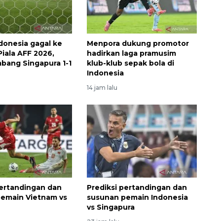
donesia gagal ke
Menpora dukung promotor
Piala AFF 2026,
hadirkan laga pramusim
mbang Singapura 1-1
klub-klub sepak bola di
Indonesia
14 jam lalu
Awas penipuan berbasis AI
pertandingan dan
Prediksi pertandingan dan
2026-08-07 13:45:00
emain Vietnam vs
susunan pemain Indonesia
vs Singapura