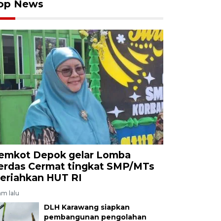
op News
emkot Depok gelar Lomba
erdas Cermat tingkat SMP/MTs
eriahkan HUT RI
am lalu
DLH Karawang siapkan
pembangunan pengolahan