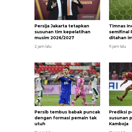
Persija Jakarta tetapkan
Timnas In
susunan tim kepelatihan
semifinal 
musim 2026/2027
ditahan i
2 jam lalu
11 jam lalu
Persib tembus babak puncak
Prediksi 
dengan formasi pemain tak
susunan p
utuh
Kamboja