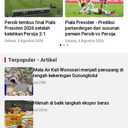
Persib tembus final Piala
Piala Presiden - Prediksi
Presiden 2026 setelah
pertandingan dan susunan
kalahkan Persija 2-1
pemain Persib vs Persija
Selasa, 4 Agustus 2026
Selasa, 4 Agustus 2026
R
Terpopuler - Artikel
Mata Air Kali Wonosari menjadi penopang di
tengah kekeringan Gunungkidul
Jul 25th
Hikmah di balik langkah ekspor beras
Jul 22nd