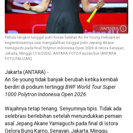
Pebulu tangkis tunggal putri Korea Selatan An Se Young meluapkan
kegembiraannya usai mengalahkan tunggal putri Jepang Akane
Yamaguchi pada final Polytron Indonesia Open 2026 di Istora Senayan,
Jakarta, Minggu (7/6/2026). ANTARA FOTO/Fauzan/bar (ANTARA
FOTO/FAUZAN)
Jakarta (ANTARA) -
An Se-young tidak banyak berubah ketika kembali
berdiri di podium tertinggi
BWF World Tour Super
1000 Polytron Indonesia Open 2026
.
Wajahnya tetap tenang. Senyumnya tipis. Tidak ada
selebrasi berlebihan setelah menundukkan pemain
asal Jepang Akane Yamaguchi pada final di Istora
Gelora Bung Karno, Senayan, Jakarta, Minggu.