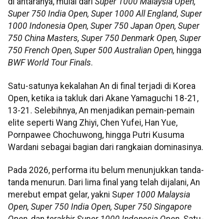
di antaranya, mulai dari
Super 1000 Malaysia Open,
Super 750 India Open, Super 1000 All England, Super
1000 Indonesia Open, Super 750 Japan Open, Super
750 China Masters, Super 750 Denmark Open, Super
750 French Open, Super 500 Australian Open,
hingga
BWF World Tour Finals
.
Satu-satunya kekalahan An di final terjadi di Korea
Open, ketika ia takluk dari Akane Yamaguchi 18-21,
13-21. Selebihnya, An menjadikan pemain-pemain
elite seperti Wang Zhiyi, Chen Yufei, Han Yue,
Pornpawee Chochuwong, hingga Putri Kusuma
Wardani sebagai bagian dari rangkaian dominasinya.
Pada 2026, performa itu belum menunjukkan tanda-
tanda menurun. Dari lima final yang telah dijalani, An
merebut empat gelar, yakni S
uper 1000 Malaysia
Open, Super 750 India Open, Super 750 Singapore
Open,
dan
terakhir Super 1000 Indonesia Open
. Satu-