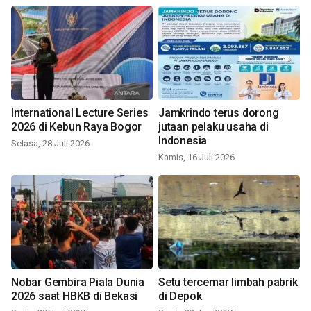
International Lecture Series
Jamkrindo terus dorong
2026 di Kebun Raya Bogor
jutaan pelaku usaha di
Indonesia
Selasa, 28 Juli 2026
Kamis, 16 Juli 2026
Nobar Gembira Piala Dunia
Setu tercemar limbah pabrik
2026 saat HBKB di Bekasi
di Depok