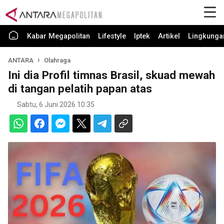
Kabar Megapolitan
Lifestyle
Iptek
Artikel
Lingkunga
ANTARA
Olahraga
Ini dia Profil timnas Brasil, skuad mewah
di tangan pelatih papan atas
Sabtu, 6 Juni 2026 10:35