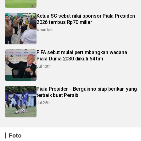
Ketua SC sebut nilai sponsor Piala Presiden
2026 tembus Rp70 miliar
4 hari lalu
FIFA sebut mulai pertimbangkan wacana
Piala Dunia 2030 diikuti 64 tim
Jul 13th
Piala Presiden - Berguinho siap berikan yang
terbaik buat Persib
Jul 25th
Foto