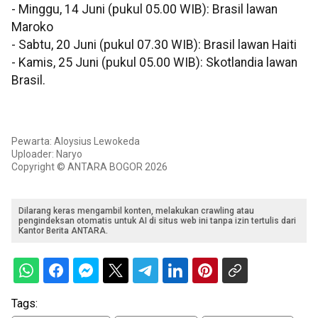
- Minggu, 14 Juni (pukul 05.00 WIB): Brasil lawan
Maroko
- Sabtu, 20 Juni (pukul 07.30 WIB): Brasil lawan Haiti
- Kamis, 25 Juni (pukul 05.00 WIB): Skotlandia lawan
Brasil.
Pewarta: Aloysius Lewokeda
Uploader: Naryo
Copyright © ANTARA BOGOR 2026
Dilarang keras mengambil konten, melakukan crawling atau
pengindeksan otomatis untuk AI di situs web ini tanpa izin tertulis dari
Kantor Berita ANTARA.
Tags: