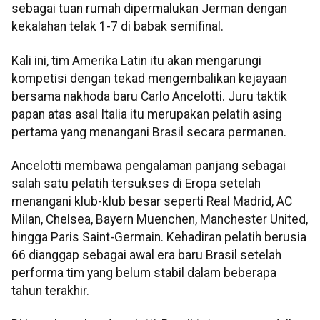
sebagai tuan rumah dipermalukan Jerman dengan
kekalahan telak 1-7 di babak semifinal.
Kali ini, tim Amerika Latin itu akan mengarungi
kompetisi dengan tekad mengembalikan kejayaan
bersama nakhoda baru Carlo Ancelotti. Juru taktik
papan atas asal Italia itu merupakan pelatih asing
pertama yang menangani Brasil secara permanen.
Ancelotti membawa pengalaman panjang sebagai
salah satu pelatih tersukses di Eropa setelah
menangani klub-klub besar seperti Real Madrid, AC
Milan, Chelsea, Bayern Muenchen, Manchester United,
hingga Paris Saint-Germain. Kehadiran pelatih berusia
66 dianggap sebagai awal era baru Brasil setelah
performa tim yang belum stabil dalam beberapa
tahun terakhir.