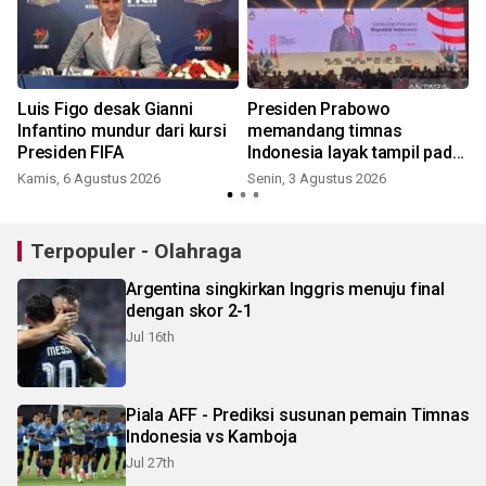
Luis Figo desak Gianni
Presiden Prabowo
Infantino mundur dari kursi
memandang timnas
Presiden FIFA
Indonesia layak tampil pada
Piala Dunia 2030
Kamis, 6 Agustus 2026
Senin, 3 Agustus 2026
Terpopuler - Olahraga
Argentina singkirkan Inggris menuju final
dengan skor 2-1
Jul 16th
Piala AFF - Prediksi susunan pemain Timnas
Indonesia vs Kamboja
Jul 27th