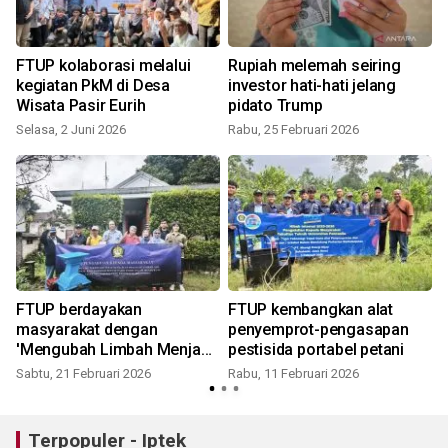
FTUP kolaborasi melalui
Rupiah melemah seiring
kegiatan PkM di Desa
investor hati-hati jelang
Wisata Pasir Eurih
pidato Trump
Selasa, 2 Juni 2026
Rabu, 25 Februari 2026
S
FTUP berdayakan
FTUP kembangkan alat
masyarakat dengan
penyemprot-pengasapan
'Mengubah Limbah Menjadi
pestisida portabel petani
Rupiah'
Sabtu, 21 Februari 2026
Rabu, 11 Februari 2026
J
Terpopuler - Iptek