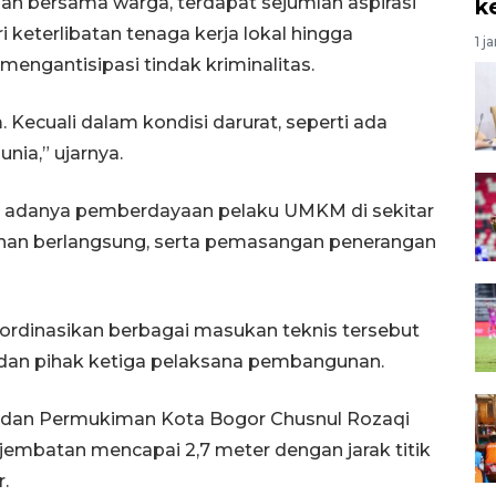
gan bersama warga, terdapat sejumlah aspirasi
k
 keterlibatan tenaga kerja lokal hingga
1 j
engantisipasi tindak kriminalitas.
. Kecuali dalam kondisi darurat, seperti ada
nia,” ujarnya.
an adanya pemberdayaan pelaku UMKM di sekitar
nan berlangsung, serta pemasangan penerangan
ordinasikan berbagai masukan teknis tersebut
, dan pihak ketiga pelaksana pembangunan.
n dan Permukiman Kota Bogor Chusnul Rozaqi
 jembatan mencapai 2,7 meter dengan jarak titik
.