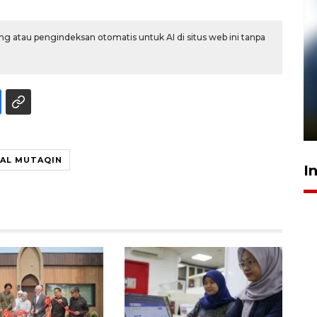
g atau pengindeksan otomatis untuk AI di situs web ini tanpa
Pelanggan Filaha Farm setia
sampai 8 tahan?
1 Juni 2026 05:47
NAL MUTAQIN
I