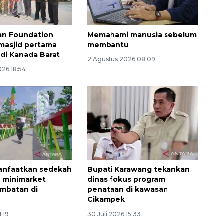
an Foundation
Memahami manusia sebelum
masjid pertama
membantu
 di Kanada Barat
2 Agustus 2026 08:09
026 18:54
anfaatkan sedekah
Bupati Karawang tekankan
 minimarket
dinas fokus program
mbatan di
penataan di kawasan
Cikampek
Ekspedisi Rupiah Berdaulat
2026 sambangi Papua
1:19
30 Juli 2026 15:33