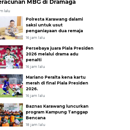
eracunan MBG di Dramaga
am lalu
Polresta Karawang dalami
saksi untuk usut
penganiayaan dua remaja
16 jam lalu
Persebaya juara Piala Presiden
2026 melalui drama adu
penalti
16 jam lalu
Mariano Peralta kena kartu
merah di final Piala Presiden
2026.
16 jam lalu
Baznas Karawang luncurkan
program Kampung Tanggap
Bencana
18 jam lalu