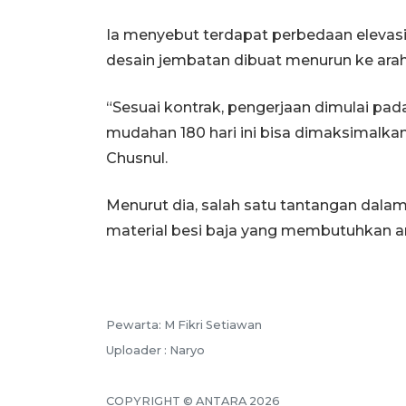
Ia menyebut terdapat perbedaan elevasi s
desain jembatan dibuat menurun ke arah
“Sesuai kontrak, pengerjaan dimulai pa
mudahan 180 hari ini bisa dimaksimalka
Chusnul.
Menurut dia, salah satu tantangan dal
material besi baja yang membutuhkan ar
Pewarta: M Fikri Setiawan
Uploader : Naryo
COPYRIGHT © ANTARA 2026