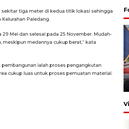
F
ekitar tiga meter di kedua titik lokasi sehingga
 Kelurahan Paledang.
da 29 Mei dan selesai pada 25 November. Mudah-
n, meskipun medannya cukup berat,” kata
Komisi V DPR tinjau
am pembangunan ialah proses pengangkutan
perlintasan sebidang di
ea cukup luas untuk proses pemuatan material.
Stasiun Bogor
12 Juni 2026 18:49
V