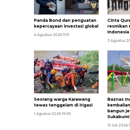
Panda Bond dan penguatan
Cinta Qur
kepercayaan investasi global
resmikan 
Indonesia
4 Agustus 2026 11:51
3 Agustus 2
Seorang warga Karawang
Baznas m
tewas tenggelam di irigasi
kembalian
bangun je
1 Agustus 2026 19:05
Sukabumi
31 Juli 2026 1