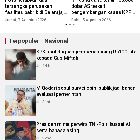
tersangka perusakan
dolar AS terkait
fasilitas pabrik di Balaraja,
pengembangan kasus KPP
motifnya pun terkuak
Banjarmasin
Jumat, 7 Agustus 2026
Rabu, 5 Agustus 2026
Terpopuler - Nasional
KPK usut dugaan pemberian uang Rp100 juta
kepada Gus Miftah
Jul 14th
M Qodari sebut survei opini publik jadi bahan
evaluasi pemerintah
Jul 31st
Presiden minta perwira TNI-Polri kuasai AI
serta bahasa asing
Jul 22nd