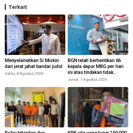
Terkait
Menyelamatkan Si Miskin
BGN telah berhentikan 66
dari jerat jahat bandar judol
kepala dapur MBG per hari
ini atas tindakan tidak
Sabtu, 8 Agustus 2026
disiplin
Jumat, 7 Agustus 2026
Polisi tetapkan dua
KPK sita uang tunai 150.000