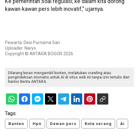
Ke pemerintah soal regulasi, ke dalam kita dorong
kawan-kawan pers lebih inovatif," ujarnya.
Pewarta: Desi Purnama Sari
Uploader: Naryo
Copyright © ANTARA BOGOR 2026
Dilarang keras mengambil konten, melakukan crawling atau
pengindeksan otomatis untuk AI di situs web ini tanpa izin tertulis dari
Kantor Berita ANTARA.
Tags:
Banten
Hpn
Dewan pers
Kota serang
Ai