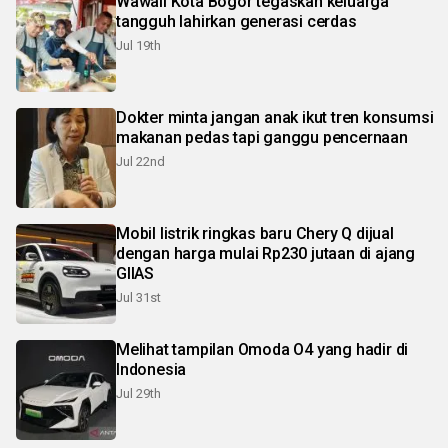
Wawali Kota Bogor tegaskan keluarga
tangguh lahirkan generasi cerdas
Jul 19th
Dokter minta jangan anak ikut tren konsumsi
makanan pedas tapi ganggu pencernaan
Jul 22nd
Mobil listrik ringkas baru Chery Q dijual
dengan harga mulai Rp230 jutaan di ajang
GIIAS
Jul 31st
Melihat tampilan Omoda O4 yang hadir di
Indonesia
Jul 29th