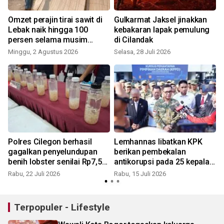
Omzet perajin tirai sawit di
Gulkarmat Jaksel jinakkan
Lebak naik hingga 100
kebakaran lapak pemulung
persen selama musim
di Cilandak
kemarau
Minggu, 2 Agustus 2026
Selasa, 28 Juli 2026
J
Polres Cilegon berhasil
Lemhannas libatkan KPK
a
gagalkan penyelundupan
berikan pembekalan
benih lobster senilai Rp7,5
antikorupsi pada 25 kepala
miliar
daerah
Rabu, 22 Juli 2026
Rabu, 15 Juli 2026
K
Terpopuler - Lifestyle