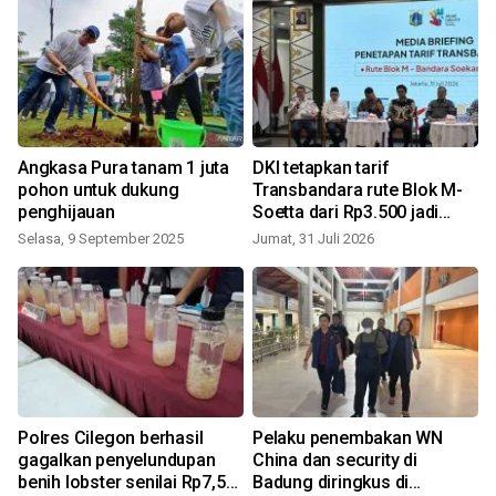
Angkasa Pura tanam 1 juta
DKI tetapkan tarif
0
pohon untuk dukung
Transbandara rute Blok M-
penghijauan
Soetta dari Rp3.500 jadi
Rp15 ribu
Selasa, 9 September 2025
Jumat, 31 Juli 2026
S
Polres Cilegon berhasil
Pelaku penembakan WN
gagalkan penyelundupan
China dan security di
a
benih lobster senilai Rp7,5
Badung diringkus di