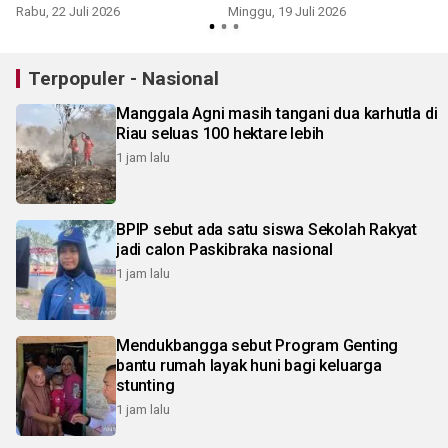
miliar
Bandara Soetta
Rabu, 22 Juli 2026
Minggu, 19 Juli 2026
K
Terpopuler - Nasional
Manggala Agni masih tangani dua karhutla di
Riau seluas 100 hektare lebih
1 jam lalu
BPIP sebut ada satu siswa Sekolah Rakyat
jadi calon Paskibraka nasional
1 jam lalu
Mendukbangga sebut Program Genting
bantu rumah layak huni bagi keluarga
stunting
1 jam lalu