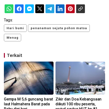
Tags:
Hari bumi
penanaman sejuta pohon matoa
Menag
Terkait
Gempa M 5,6 guncang barat
Zikir dan Doa Kebangsaan
laut Halmahera Barat pada
diikuti 100 ribu peserta,
a
Rabu dini hari
wujud syukur HUT ke-81