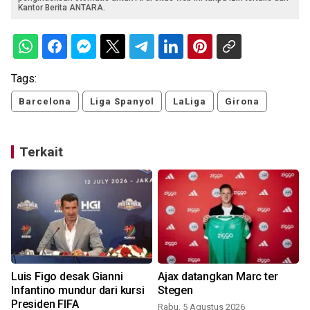
Kantor Berita ANTARA.
Tags:
Barcelona
Liga Spanyol
LaLiga
Girona
Terkait
Luis Figo desak Gianni
Ajax datangkan Marc ter
Infantino mundur dari kursi
Stegen
Presiden FIFA
Rabu, 5 Agustus 2026