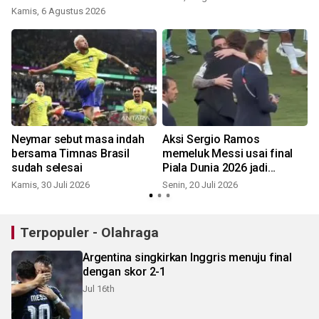
Kamis, 6 Agustus 2026
S
Neymar sebut masa indah
Aksi Sergio Ramos
o
bersama Timnas Brasil
memeluk Messi usai final
sudah selesai
Piala Dunia 2026 jadi
J
sorotan
Kamis, 30 Juli 2026
Senin, 20 Juli 2026
Terpopuler - Olahraga
Argentina singkirkan Inggris menuju final
dengan skor 2-1
Jul 16th