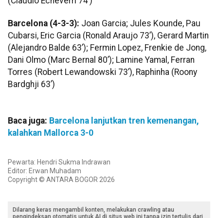
(Claudio Echeverri 74’)
Barcelona (4-3-3):
Joan Garcia; Jules Kounde, Pau
Cubarsi, Eric Garcia (Ronald Araujo 73’), Gerard Martin
(Alejandro Balde 63’); Fermin Lopez, Frenkie de Jong,
Dani Olmo (Marc Bernal 80’); Lamine Yamal, Ferran
Torres (Robert Lewandowski 73’), Raphinha (Roony
Bardghji 63’)
Baca juga:
Barcelona lanjutkan tren kemenangan,
kalahkan Mallorca 3-0
Pewarta: Hendri Sukma Indrawan
Editor: Erwan Muhadam
Copyright © ANTARA BOGOR 2026
Dilarang keras mengambil konten, melakukan crawling atau
pengindeksan otomatis untuk AI di situs web ini tanpa izin tertulis dari