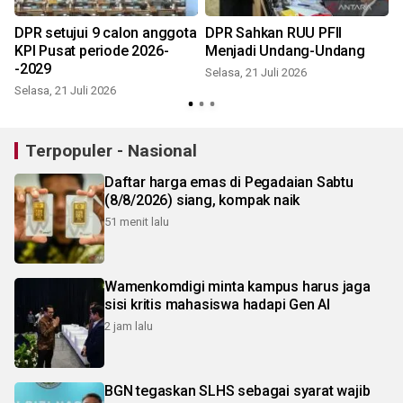
DPR setujui 9 calon anggota
DPR Sahkan RUU PFII
KPI Pusat periode 2026-
Menjadi Undang-Undang
-2029
Selasa, 21 Juli 2026
Selasa, 21 Juli 2026
R
Terpopuler - Nasional
Daftar harga emas di Pegadaian Sabtu
(8/8/2026) siang, kompak naik
51 menit lalu
Wamenkomdigi minta kampus harus jaga
sisi kritis mahasiswa hadapi Gen AI
2 jam lalu
BGN tegaskan SLHS sebagai syarat wajib