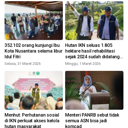
352.102 orang kunjungi Ibu
Hutan IKN seluas 1.805
Kota Nusantara selama libur
hektare hasil rehabilitasi
Idul Fitri
sejak 2024 sudah didatangi
R
satwa
Selasa, 31 Maret 2026
Minggu, 1 Maret 2026
Menhut: Perhutanan sosial
Menteri PANRB sebut tidak
di IKN perkuat akses kelola
semua ASN bisa jadi
hutan masyarakat
komcad