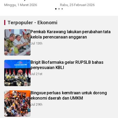
Minggu, 1 Maret 2026
Rabu, 25 Februari 2026
J
Terpopuler - Ekonomi
Pemkab Karawang lakukan perubahan tata
kelola perencanaan anggaran
Jul 13th
Brigit Biofarmaka gelar RUPSLB bahas
penyesuaian KBLI
Jul 21st
Bingxue perluas kemitraan untuk dorong
ekonomi daerah dan UMKM
Jul 29th