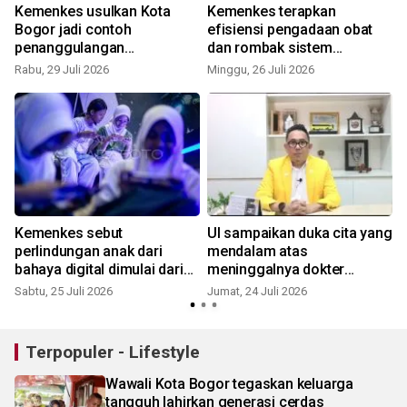
a
Kemenkes usulkan Kota
Kemenkes terapkan
Bogor jadi contoh
efisiensi pengadaan obat
penanggulangan
dan rombak sistem
tuberkulosis terintegrasi
akreditasi RS
Rabu, 29 Juli 2026
Minggu, 26 Juli 2026
J
Kemenkes sebut
UI sampaikan duka cita yang
perlindungan anak dari
mendalam atas
l
bahaya digital dimulai dari
meninggalnya dokter
keluarga
Zulfikar Drakel
Sabtu, 25 Juli 2026
Jumat, 24 Juli 2026
R
Terpopuler - Lifestyle
Wawali Kota Bogor tegaskan keluarga
tangguh lahirkan generasi cerdas