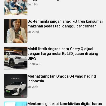
Jul 19th
Dokter minta jangan anak ikut tren konsumsi
makanan pedas tapi ganggu pencernaan
Jul 22nd
Mobil listrik ringkas baru Chery Q dijual
dengan harga mulai Rp230 jutaan di ajang
GIIAS
5 hari lalu
Melihat tampilan Omoda O4 yang hadir di
Indonesia
Jul 29th
Menkomdigi sebut konektivitas digital harus