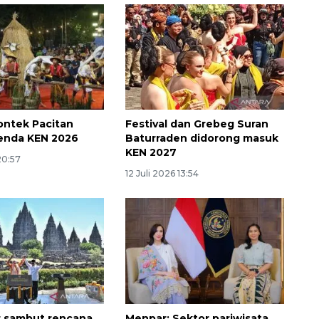
Rontek Pacitan
Festival dan Grebeg Suran
enda KEN 2026
Baturraden didorong masuk
KEN 2027
20:57
12 Juli 2026 13:54
 sambut rencana
Menpar: Sektor pariwisata