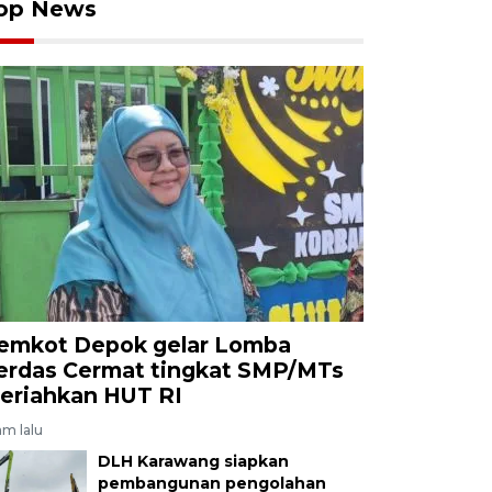
op News
emkot Depok gelar Lomba
erdas Cermat tingkat SMP/MTs
eriahkan HUT RI
am lalu
DLH Karawang siapkan
pembangunan pengolahan