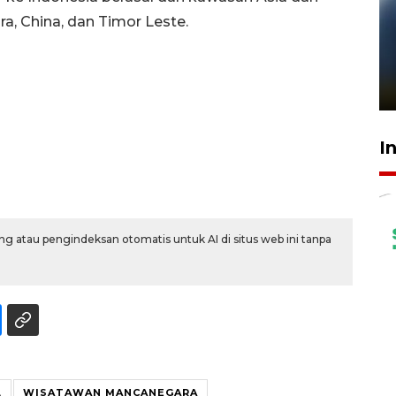
ura, China, dan Timor Leste.
Pelanggan Filaha Farm setia
sampai 8 tahan?
1 Juni 2026 05:47
I
g atau pengindeksan otomatis untuk AI di situs web ini tanpa
L
WISATAWAN MANCANEGARA