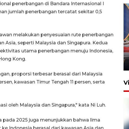
nal penerbangan di Bandara Internasional I
runan jumlah penerbangan tercatat sekitar 0,5
satawan melakukan penyesuaian rute penerbangan
Komisi V DPR tinjau
an Asia, seperti Malaysia dan Singapura. Kedua
perlintasan sebidang di
onektivitas utama penerbangan menuju Indonesia,
Stasiun Bogor
i Hong Kong.
12 Juni 2026 18:49
an, proporsi terbesar berasal dari Malaysia
persen, kawasan Timur Tengah 11 persen, serta
V
asi oleh Malaysia dan Singapura," kata Ni Luh.
 pada 2025 juga menunjukkan bahwa lima
ke Indonesia berasal dari kawasan Asia dan