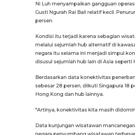
Ni Luh menyampaikan gangguan operasio
Gusti Ngurah Rai Bali relatif kecil. Penu
persen.
Kondisi itu terjadi karena sebagian wi
melalui sejumlah hub alternatif di kawas
negara itu selama ini menjadi simpul k
disusul sejumlah hub lain di Asia sepert
Berdasarkan data konektivitas penerbang
sebesar 28 persen, diikuti Singapura 18 
Hong Kong dan hub lainnya.
"Artinya, konektivitas kita masih didomin
Data kunjungan wisatawan mancanegara
negara penyumbang wisatawan terbesar 