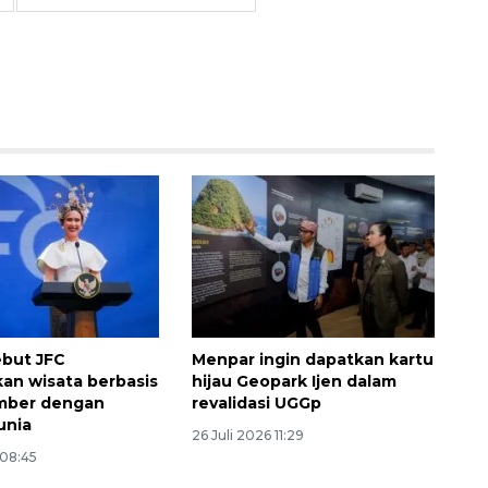
but JFC
Menpar ingin dapatkan kartu
n wisata berbasis
hijau Geopark Ijen dalam
Awas penipuan berbasis AI
ember dengan
revalidasi UGGp
2026-08-07 13:45:00
unia
26 Juli 2026 11:29
 08:45