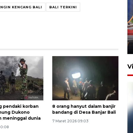
ANGIN KENCANG BALI
BALI TERKINI
Komisi V DPR tinjau
perlintasan sebidang di
Stasiun Bogor
12 Juni 2026 18:49
V
g pendaki korban
8 orang hanyut dalam banjir
unung Dukono
bandang di Desa Banjar Bali
 meninggal dunia
7 Maret 2026 09:03
20:08
Pelanggan Filaha Farm setia