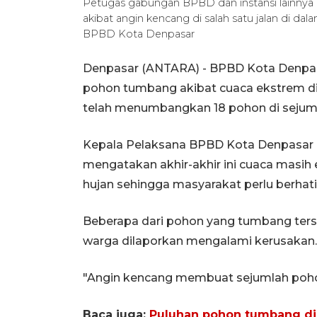
Petugas gabungan BPBD dan instansi lainn
akibat angin kencang di salah satu jalan di da
BPBD Kota Denpasar
Denpasar (ANTARA) - BPBD Kota Denpa
pohon tumbang akibat cuaca ekstrem dis
telah menumbangkan 18 pohon di sejumla
Kepala Pelaksana BPBD Kota Denpasar Id
mengatakan akhir-akhir ini cuaca masih 
hujan sehingga masyarakat perlu berhati
Beberapa dari pohon yang tumbang ter
warga dilaporkan mengalami kerusakan
"Angin kencang membuat sejumlah pohon 
Baca juga:
Puluhan pohon tumbang di