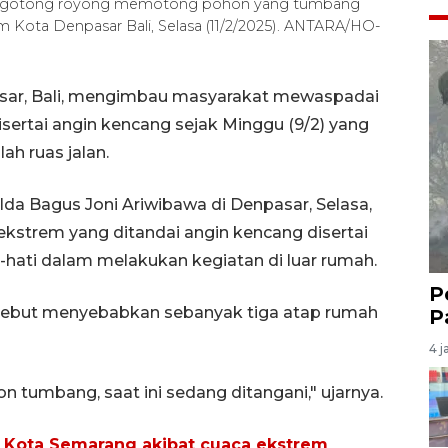
ya gotong royong memotong pohon yang tumbang
lam Kota Denpasar Bali, Selasa (11/2/2025). ANTARA/HO-
sar, Bali, mengimbau masyarakat mewaspadai
ertai angin kencang sejak Minggu (9/2) yang
h ruas jalan.
a Bagus Joni Ariwibawa di Denpasar, Selasa,
ekstrem yang ditandai angin kencang disertai
-hati dalam melakukan kegiatan di luar rumah.
P
sebut menyebabkan sebanyak tiga atap rumah
P
.
4 j
tumbang, saat ini sedang ditangani," ujarnya.
 Kota Semarang akibat cuaca ekstrem