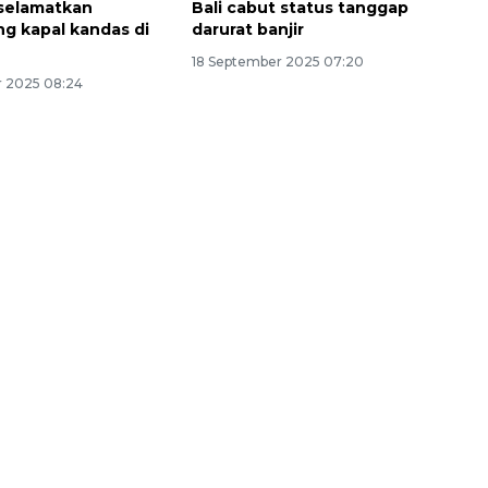
selamatkan
Bali cabut status tanggap
 kapal kandas di
darurat banjir
18 September 2025 07:20
 2025 08:24
160 ribu sambungan baru
jaringan gas 2026
2026-08-07 18:00:00