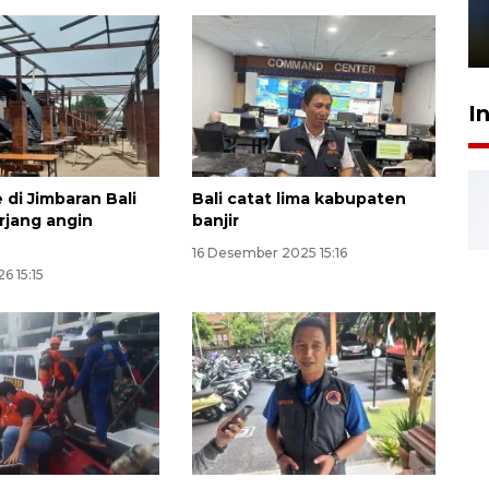
sampai 8 tahan?
1 Juni 2026 05:47
I
 di Jimbaran Bali
Bali catat lima kabupaten
rjang angin
banjir
16 Desember 2025 15:16
6 15:15