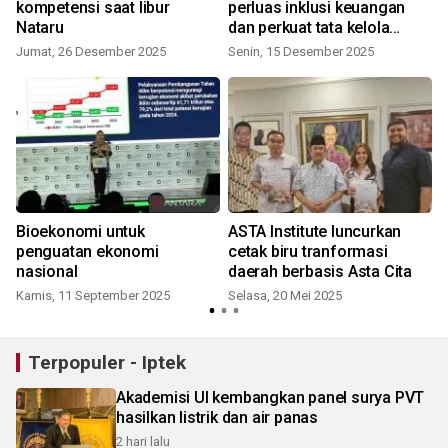
kompetensi saat libur
perluas inklusi keuangan
Nataru
dan perkuat tata kelola
S
industri
Jumat, 26 Desember 2025
Senin, 15 Desember 2025
Bioekonomi untuk
ASTA Institute luncurkan
penguatan ekonomi
cetak biru tranformasi
nasional
daerah berbasis Asta Cita
Kamis, 11 September 2025
Selasa, 20 Mei 2025
Terpopuler - Iptek
Akademisi UI kembangkan panel surya PVT
hasilkan listrik dan air panas
2 hari lalu