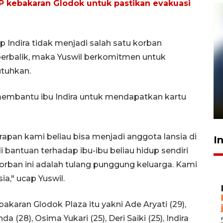
KP kebakaran Glodok untuk pastikan evakuasi
p Indira tidak menjadi salah satu korban
berbalik, maka Yuswil berkomitmen untuk
tuhkan.
Pelanggan Filaha Farm setia
sampai 8 tahan?
n membantu ibu Indira untuk mendapatkan kartu
1 Juni 2026 05:47
harapan kami beliau bisa menjadi anggota lansia di
I
i bantuan terhadap ibu-ibu beliau hidup sendiri
orban ini adalah tulang punggung keluarga. Kami
a," ucap Yuswil.
akaran Glodok Plaza itu yakni Ade Aryati (29),
nda (28), Osima Yukari (25), Deri Saiki (25), Indira