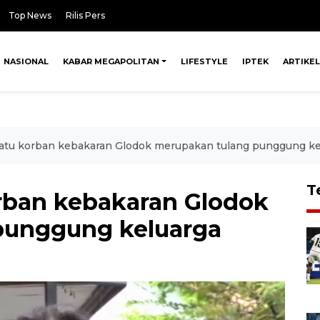
Top News
Rilis Pers
NASIONAL
KABAR MEGAPOLITAN
LIFESTYLE
IPTEK
ARTIKEL
 satu korban kebakaran Glodok merupakan tulang punggung ke
T
orban kebakaran Glodok
punggung keluarga