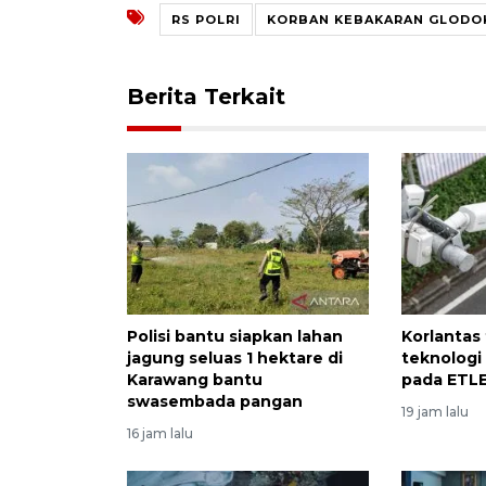
RS POLRI
KORBAN KEBAKARAN GLODO
Berita Terkait
Polisi bantu siapkan lahan
Korlantas
jagung seluas 1 hektare di
teknologi
Karawang bantu
pada ETL
swasembada pangan
19 jam lalu
16 jam lalu