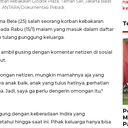
korban kebakaran Glodok Plaza, Taman Sari, Jakarta Barat
25). ANTARA/Dokumentasi Pribadi.
ana Bela (25) salah seorang korban kebakaran
T
 pada Rabu (15/1) malam yang masuk dalam daftar
 tulang punggung keluarga.
u ambil pusing dengan komentar netizen di sosial
ut.
omongan netizen, mungkin mamahnya aja yang
a anak baik, anak yang tulus hatinya, perhatian
. Jadi, saya ga perlu dengerin omongan itu,"
P
ngung dengan keberadaan Indira yang
M
tahui hingga saat ini. Pihak keluarga hanya bisa
P