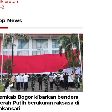
op News
emkab Bogor kibarkan bendera
erah Putih berukuran raksasa di
akansari