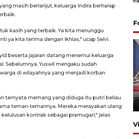
 yang masih berlanjut, keluarga Indira berharap
erbaik.
F
ntuk kasih yang terbaik. Ya kita menunggu
ti ya kita terima dengan ikhlas," ucap Selvi.
syid beserta jajaran datang menemui keluarga
l. Sebelumnya, Yuswil mengaku sudah
warga di wilayahnya yang menjadi korban
Komisi V DPR tinjau
perlintasan sebidang di
Stasiun Bogor
n ternyata memang yang diduga itu putri beliau
12 Juni 2026 18:49
 sama teman-temannya. Mereka merayakan ulang
kelulusan kontrak sebagai pramugari," jelas
V