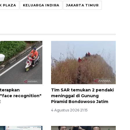
Belanja turis asing beri angin
K PLAZA
KELUARGA INDIRA
JAKARTA TIMUR
segar bagi ekonomi
2026-08-05 09:00:00
 terapkan
Tim SAR temukan 2 pendaki
 "face recognition"
meninggal di Gunung
E
Piramid Bondowoso Jatim
4 Agustus 2026 21:15