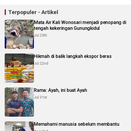
Terpopuler - Artikel
Mata Air Kali Wonosari menjadi penopang di
tengah kekeringan Gunungkidul
Jul 25th
Hikmah di balik langkah ekspor beras
Jul 22nd
Rama: Ayah, ini buat Ayah
Jul 31st
Memahami manusia sebelum membantu