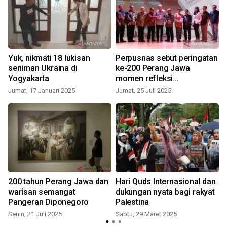
Yuk, nikmati 18 lukisan
Perpusnas sebut peringatan
i
seniman Ukraina di
ke-200 Perang Jawa
Yogyakarta
momen refleksi
nasionalisme
Jumat, 17 Januari 2025
Jumat, 25 Juli 2025
J
200 tahun Perang Jawa dan
Hari Quds Internasional dan
warisan semangat
dukungan nyata bagi rakyat
Pangeran Diponegoro
Palestina
J
Senin, 21 Juli 2025
Sabtu, 29 Maret 2025