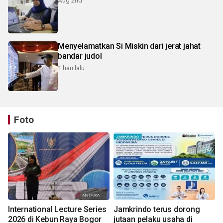
Aug 2nd
Menyelamatkan Si Miskin dari jerat jahat
bandar judol
1 hari lalu
Foto
International Lecture Series
Jamkrindo terus dorong
2026 di Kebun Raya Bogor
jutaan pelaku usaha di