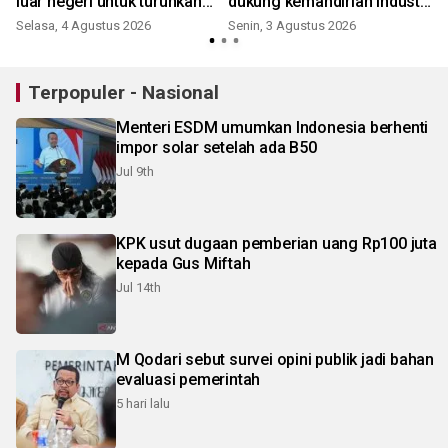
luar negeri untuk turunkan
dukung kemandirian industri
risiko TPPO
RI
Selasa, 4 Agustus 2026
Senin, 3 Agustus 2026
K
Terpopuler - Nasional
Menteri ESDM umumkan Indonesia berhenti
impor solar setelah ada B50
Jul 9th
KPK usut dugaan pemberian uang Rp100 juta
kepada Gus Miftah
Jul 14th
M Qodari sebut survei opini publik jadi bahan
evaluasi pemerintah
5 hari lalu