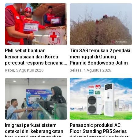
PMI sebut bantuan
Tim SAR temukan 2 pendaki
kemanusiaan dari Korea
meninggal di Gunung
percepat respons bencana
Piramid Bondowoso Jatim
nasional
Rabu, 5 Agustus 2026
Selasa, 4 Agustus 2026
u
Imigrasi perkuat sistem
Panasonic produksi AC
deteksi dini keberangkatan
Floor Standing PB5 Series