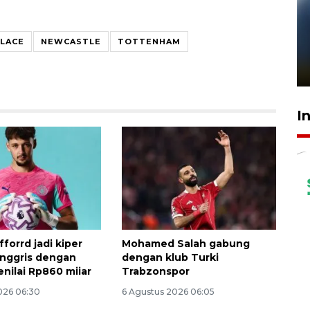
Pelanggan Filaha Farm setia
ALACE
NEWCASTLE
TOTTENHAM
sampai 8 tahan?
1 Juni 2026 05:47
I
forrd jadi kiper
Mohamed Salah gabung
Inggris dengan
dengan klub Turki
enilai Rp860 miiar
Trabzonspor
026 06:30
6 Agustus 2026 06:05