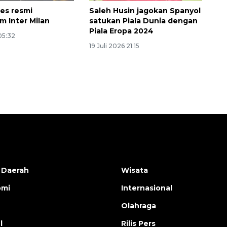
es resmi
Saleh Husin jagokan Spanyol
m Inter Milan
satukan Piala Dunia dengan
Piala Eropa 2024
 05:32
19 Juli 2026 21:15
 Daerah
Wisata
omi
Internasional
Olahraga
l
Rilis Pers