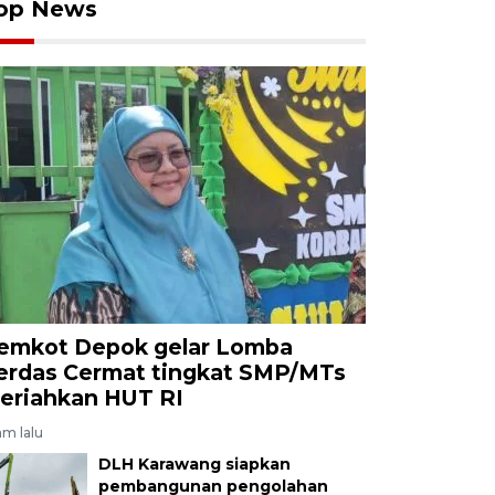
op News
emkot Depok gelar Lomba
erdas Cermat tingkat SMP/MTs
eriahkan HUT RI
am lalu
DLH Karawang siapkan
pembangunan pengolahan