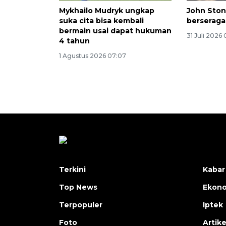
Mykhailo Mudryk ungkap
John Ston
suka cita bisa kembali
berseraga
bermain usai dapat hukuman
31 Juli 2026
4 tahun
1 Agustus 2026 07:07
Terkini
Kabar
Top News
Ekon
Terpopuler
Iptek
Foto
Artike