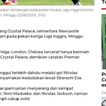
T
skan tendangan pada pekan kedua Liga Inggris kontra
, Minggu (25/8/2024). (HO-
ang Crystal Palace, sementara Newcastle
m pada pekan ketiga Liga Inggris, Minggu
idge, London, Chelsea tercatat hanya bermain
Crystal Palace, demikian catatan Premier
gul terlebih dahulu melalui gol Nicolas
P
enyamakan kedudukan lewat Eberechi Eze.
C
m
an permainan menyerang dan sempat
3 j
, Noni Madueke, dan Nicolas Jackson, namun
pil cukup solid.