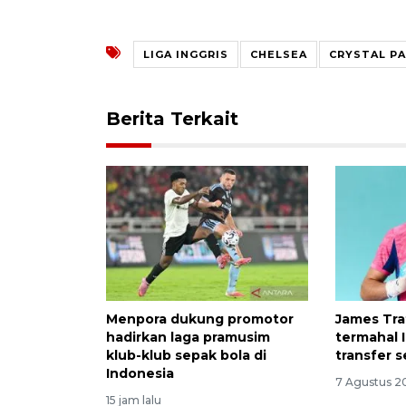
LIGA INGGRIS
CHELSEA
CRYSTAL P
Berita Terkait
Menpora dukung promotor
James Traf
hadirkan laga pramusim
termahal 
klub-klub sepak bola di
transfer s
Indonesia
7 Agustus 2
15 jam lalu