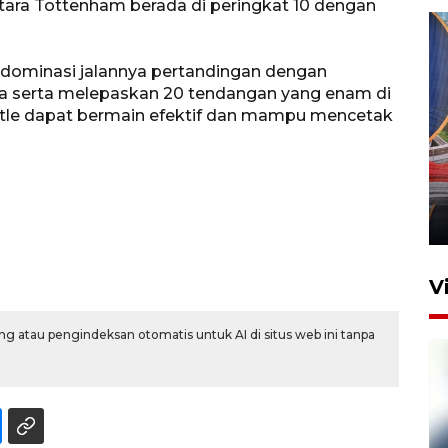
ntara Tottenham berada di peringkat 10 dengan
dominasi jalannya pertandingan dengan
a serta melepaskan 20 tendangan yang enam di
tle dapat bermain efektif dan mampu mencetak
Komisi V DPR tinjau
perlintasan sebidang di
Stasiun Bogor
12 Juni 2026 18:49
V
g atau pengindeksan otomatis untuk AI di situs web ini tanpa