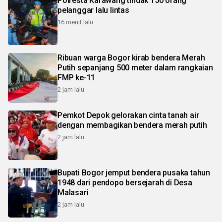
Polresta Karawang tindak 150 orang
pelanggar lalu lintas
16 menit lalu
Ribuan warga Bogor kirab bendera Merah
Putih sepanjang 500 meter dalam rangkaian
FMP ke-11
2 jam lalu
Pemkot Depok gelorakan cinta tanah air
dengan membagikan bendera merah putih
2 jam lalu
Bupati Bogor jemput bendera pusaka tahun
1948 dari pendopo bersejarah di Desa
Malasari
2 jam lalu