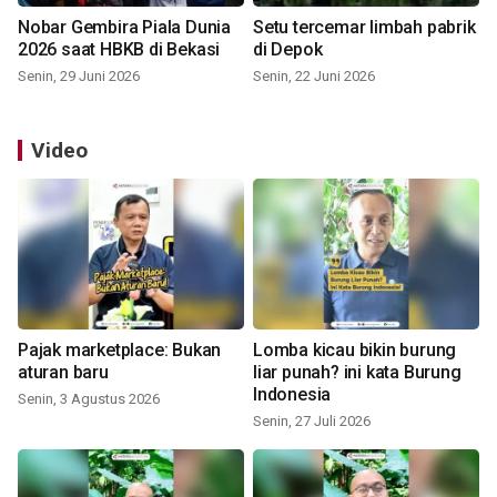
Nobar Gembira Piala Dunia
Setu tercemar limbah pabrik
2026 saat HBKB di Bekasi
di Depok
Senin, 29 Juni 2026
Senin, 22 Juni 2026
Video
Pajak marketplace: Bukan
Lomba kicau bikin burung
aturan baru
liar punah? ini kata Burung
Indonesia
Senin, 3 Agustus 2026
Senin, 27 Juli 2026