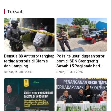
Terkait
Densus 88 Antiteror tangkap
Polisi telusuri dugaan teror
terduga teroris di Ciamis
bom di SDN Srengseng
dan Lampung
Sawah 15 Pagi pada hari
S
pertama MPLS
Selasa, 21 Juli 2026
Senin, 13 Juli 2026