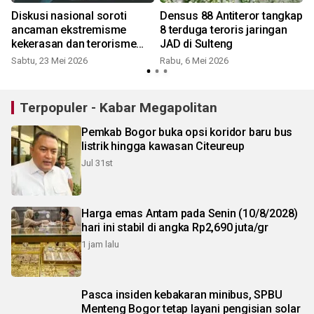
Diskusi nasional soroti
Densus 88 Antiteror tangkap
ancaman ekstremisme
8 terduga teroris jaringan
kekerasan dan terorisme
JAD di Sulteng
terhadap anak
Sabtu, 23 Mei 2026
Rabu, 6 Mei 2026
R
Terpopuler - Kabar Megapolitan
Pemkab Bogor buka opsi koridor baru bus
listrik hingga kawasan Citeureup
Jul 31st
Harga emas Antam pada Senin (10/8/2028)
hari ini stabil di angka Rp2,690 juta/gr
1 jam lalu
Pasca insiden kebakaran minibus, SPBU
Menteng Bogor tetap layani pengisian solar