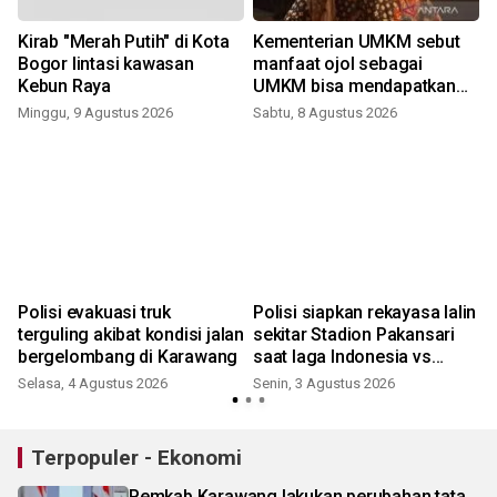
Kirab "Merah Putih" di Kota
Kementerian UMKM sebut
l
Bogor lintasi kawasan
manfaat ojol sebagai
Kebun Raya
UMKM bisa mendapatkan
KUR
Minggu, 9 Agustus 2026
Sabtu, 8 Agustus 2026
M
Polisi evakuasi truk
Polisi siapkan rekayasa lalin
r
terguling akibat kondisi jalan
sekitar Stadion Pakansari
bergelombang di Karawang
saat laga Indonesia vs
Vietnam
Selasa, 4 Agustus 2026
Senin, 3 Agustus 2026
K
Terpopuler - Ekonomi
Pemkab Karawang lakukan perubahan tata