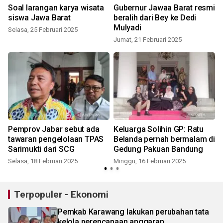
Soal larangan karya wisata
Gubernur Jawaa Barat resmi
siswa Jawa Barat
beralih dari Bey ke Dedi
Mulyadi
Selasa, 25 Februari 2025
Jumat, 21 Februari 2025
Pemprov Jabar sebut ada
Keluarga Solihin GP: Ratu
tawaran pengelolaan TPAS
Belanda pernah bermalam di
Sarimukti dari SCG
Gedung Pakuan Bandung
Selasa, 18 Februari 2025
Minggu, 16 Februari 2025
R
Terpopuler - Ekonomi
Pemkab Karawang lakukan perubahan tata
kelola perencanaan anggaran