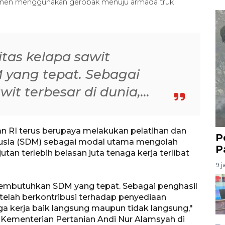
panen menggunakan gerobak menuju armada truk
tas kelapa sawit
yang tepat. Sebagai
it terbesar di dunia,...
n RI terus berupaya melakukan pelatihan dan
P
usia (SDM) sebagai modal utama mengolah
P
tan terlebih belasan juta tenaga kerja terlibat
9 j
embutuhkan SDM yang tepat. Sebagai penghasil
i telah berkontribusi terhadap penyediaan
ga kerja baik langsung maupun tidak langsung,"
 Kementerian Pertanian Andi Nur Alamsyah di