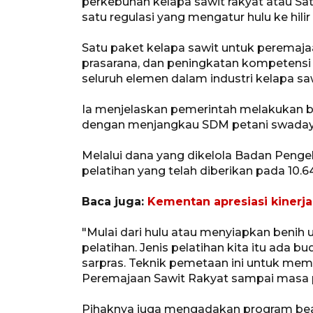
perkebunan kelapa sawit rakyat atau Sat
satu regulasi yang mengatur hulu ke hilir
Satu paket kelapa sawit untuk peremajaan
prasarana, dan peningkatan kompetensi 
seluruh elemen dalam industri kelapa sawi
Ia menjelaskan pemerintah melakukan b
dengan menjangkau SDM petani swaday
Melalui dana yang dikelola Badan Penge
pelatihan yang telah diberikan pada 10.6
Baca juga:
Kementan apresiasi kinerj
"Mulai dari hulu atau menyiapkan benih u
pelatihan. Jenis pelatihan kita itu ada b
sarpras. Teknik pemetaan ini untuk mem
Peremajaan Sawit Rakyat sampai masa p
Pihaknya juga mengadakan program beasi