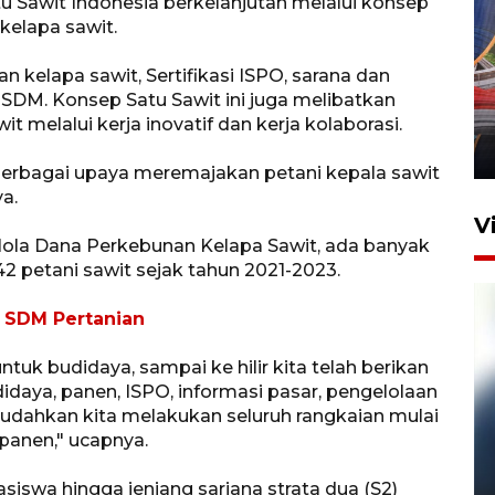
u Sawit Indonesia berkelanjutan melalui konsep
 kelapa sawit.
Komisi V DPR tinjau
 kelapa sawit, Sertifikasi ISPO, sarana dan
perlintasan sebidang di
SDM. Konsep Satu Sawit ini juga melibatkan
Stasiun Bogor
t melalui kerja inovatif dan kerja kolaborasi.
12 Juni 2026 18:49
erbagai upaya meremajakan petani kepala sawit
a.
V
lola Dana Perkebunan Kelapa Sawit, ada banyak
42 petani sawit sejak tahun 2021-2023.
a SDM Pertanian
ntuk budidaya, sampai ke hilir kita telah berikan
udidaya, panen, ISPO, informasi pasar, pengelolaan
udahkan kita melakukan seluruh rangkaian mulai
anen," ucapnya.
Pelanggan Filaha Farm setia
sampai 8 tahan?
swa hingga jenjang sarjana strata dua (S2)