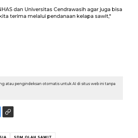
UNHAS dan Universitas Cendrawasih agar juga bisa
a terima melalui pendanaan kelapa sawit,"
160 ribu sambungan baru
g atau pengindeksan otomatis untuk AI di situs web ini tanpa
jaringan gas 2026
2026-08-07 18:00:00
SIA
SDM OLAH SAWIT