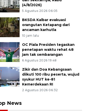
dan sekitarnya, Rabu
(4/8/2026)
5 Agustus 2026 06:05
BKSDA Kalbar evakuasi
orangutan Ketapang dari
ancaman karhutla
10 jam lalu
OC Piala Presiden tegaskan
penetapan waktu rehat 48
jam tak sembarangan
6 Agustus 2026 19:48
Zikir dan Doa Kebangsaan
diikuti 100 ribu peserta, wujud
syukur HUT ke-81
Kemerdekaan RI
2 Agustus 2026 06:32
op News