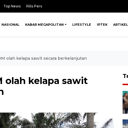
Top News
Rilis Pers
NASIONAL
KABAR MEGAPOLITAN
LIFESTYLE
IPTEK
ARTIKEL
M olah kelapa sawit secara berkelanjutan
T
 olah kelapa sawit
n