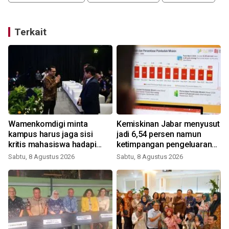
Terkait
Wamenkomdigi minta
Kemiskinan Jabar menyusut
kampus harus jaga sisi
jadi 6,54 persen namun
kritis mahasiswa hadapi
ketimpangan pengeluaran
Gen AI
meningkat
Sabtu, 8 Agustus 2026
Sabtu, 8 Agustus 2026