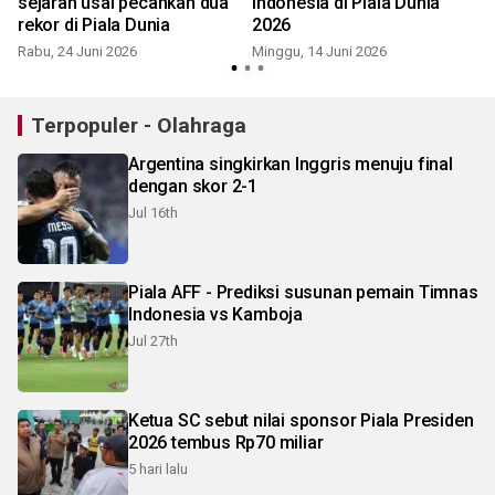
sejarah usai pecahkan dua
Indonesia di Piala Dunia
rekor di Piala Dunia
2026
K
Rabu, 24 Juni 2026
Minggu, 14 Juni 2026
Terpopuler - Olahraga
Argentina singkirkan Inggris menuju final
dengan skor 2-1
Jul 16th
Piala AFF - Prediksi susunan pemain Timnas
Indonesia vs Kamboja
Jul 27th
Ketua SC sebut nilai sponsor Piala Presiden
2026 tembus Rp70 miliar
5 hari lalu