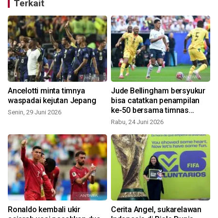
Terkait
Ancelotti minta timnya
Jude Bellingham bersyukur
waspadai kejutan Jepang
bisa catatkan penampilan
ke-50 bersama timnas
Senin, 29 Juni 2026
Inggris
Rabu, 24 Juni 2026
J
Ronaldo kembali ukir
Cerita Angel, sukarelawan