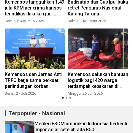
Kemensos tangguhkan 1,49
Budisatrio dan Gus Ipul buka
juta KPM penerima bansos
retret Pengurus Nasional
terindikasi lakukan judi
Karang Taruna
online
Kamis, 6 Agustus 2026
Sabtu, 1 Agustus 2026
S
Kemensos dan Jarnas Anti
Kemensos salurkan bantuan
TPPO kerja sama perkuat
logistik bagi 420 warga
perlindungan korban
terdampak kebakaran di
perdagangan orang
Sukabumi
Senin, 27 Juli 2026
Minggu, 26 Juli 2026
K
Terpopuler - Nasional
Menteri ESDM umumkan Indonesia berhenti
impor solar setelah ada B50