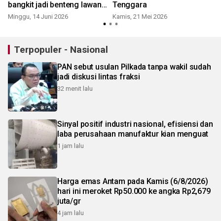
bangkit jadi benteng lawan
Tenggara
kejahatan digital
Minggu, 14 Juni 2026
Kamis, 21 Mei 2026
S
Terpopuler - Nasional
PAN sebut usulan Pilkada tanpa wakil sudah
jadi diskusi lintas fraksi
32 menit lalu
Sinyal positif industri nasional, efisiensi dan
laba perusahaan manufaktur kian menguat
1 jam lalu
Harga emas Antam pada Kamis (6/8/2026)
hari ini meroket Rp50.000 ke angka Rp2,679
juta/gr
4 jam lalu