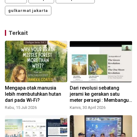
gulkarmat jakarta
Terkait
Mengapa otak manusia
Dari revolusi sebatang
lebih membutuhkan hutan
jerami ke gerakan satu
dari pada Wi-Fi?
meter persegi : Membangun
ketahanan pangan
Rabu, 15 Juli 2026
Kamis, 30 April 2026
S