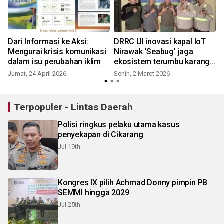
Dari Informasi ke Aksi:
DRRC UI inovasi kapal IoT
Mengurai krisis komunikasi
Nirawak 'Seabug' jaga
dalam isu perubahan iklim
ekosistem terumbu karang
Karimunjawa
Jumat, 24 April 2026
Senin, 2 Maret 2026
Terpopuler - Lintas Daerah
Polisi ringkus pelaku utama kasus
penyekapan di Cikarang
Jul 19th
Kongres IX pilih Achmad Donny pimpin PB
SEMMI hingga 2029
Jul 25th