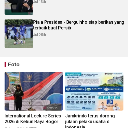
Jul 13th
Piala Presiden - Berguinho siap berikan yang
terbaik buat Persib
Jul 25th
Foto
International Lecture Series
Jamkrindo terus dorong
2026 di Kebun Raya Bogor
jutaan pelaku usaha di
Indonesia