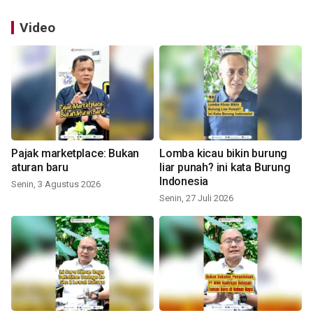
Video
Pajak marketplace: Bukan
Lomba kicau bikin burung
aturan baru
liar punah? ini kata Burung
Indonesia
Senin, 3 Agustus 2026
Senin, 27 Juli 2026