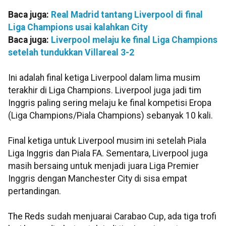
Baca juga:
Real Madrid tantang Liverpool di final
Liga Champions usai kalahkan City
Baca juga:
Liverpool melaju ke final Liga Champions
setelah tundukkan Villareal 3-2
Ini adalah final ketiga Liverpool dalam lima musim
terakhir di Liga Champions. Liverpool juga jadi tim
Inggris paling sering melaju ke final kompetisi Eropa
(Liga Champions/Piala Champions) sebanyak 10 kali.
Final ketiga untuk Liverpool musim ini setelah Piala
Liga Inggris dan Piala FA. Sementara, Liverpool juga
masih bersaing untuk menjadi juara Liga Premier
Inggris dengan Manchester City di sisa empat
pertandingan.
The Reds
sudah menjuarai Carabao Cup, ada tiga trofi