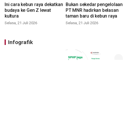
Ini cara kebun raya dekatkan
Bukan sekedar pengelolaan
budaya ke Gen Z lewat
PT MNR hadirkan belasan
kultura
taman baru di kebun raya
Selasa, 21 Juli 2026
Selasa, 21 Juli 2026
Infografik