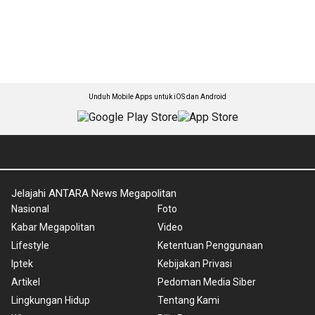
Unduh Mobile Apps untuk iOS dan Android
Jelajahi ANTARA News Megapolitan
Nasional
Foto
Kabar Megapolitan
Video
Lifestyle
Ketentuan Penggunaan
Iptek
Kebijakan Privasi
Artikel
Pedoman Media Siber
Lingkungan Hidup
Tentang Kami